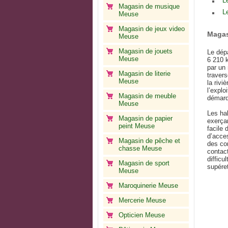
L
Magasin de musique
L
Meuse
Magasin de jeux video
Magas
Meuse
Magasin de jouets
Le dépa
Meuse
6 210 k
par un 
Magasin de literie
traver
Meuse
la rivi
l’explo
Magasin de meuble
démarq
Meuse
Les ha
Magasin de papier
exerçan
peint Meuse
facile 
d’acce
Magasin de pêche et
des co
chasse Meuse
contact
difficu
Magasin de sport
supére
Meuse
Maroquinerie Meuse
Mercerie Meuse
Opticien Meuse