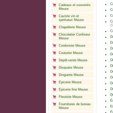
C
Cadeaux et souvenirs
Meuse
C
C
Caviste vin et
spiritueux Meuse
C
(
Chapellerie Meuse
C
Chocolatier Confiseur
D
Meuse
D
Cordonnier Meuse
D
Couturier Meuse
D
D
Depôt-vente Meuse
D
Disquaire Meuse
D
Droguerie Meuse
D
Epicerie Meuse
D
D
Epicerie fine Meuse
D
Fleuriste Meuse
É
Fournitures de bureau
E
Meuse
É