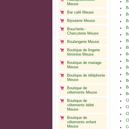
B
Meuse
B
Bar café Meuse
B
Bijouterie Meuse
B
B
Boucherie -
Charcuterie Meuse
B
B
Boulangerie Meuse
B
Boutique de lingerie
B
féminine Meuse
B
Boutique de mariage
Meuse
B
B
Boutique de téléphonie
Meuse
B
B
Boutique de
vêtements Meuse
B
C
Boutique de
vêtements bébé
C
Meuse
C
Boutique de
C
vêtements enfant
Meuse
C