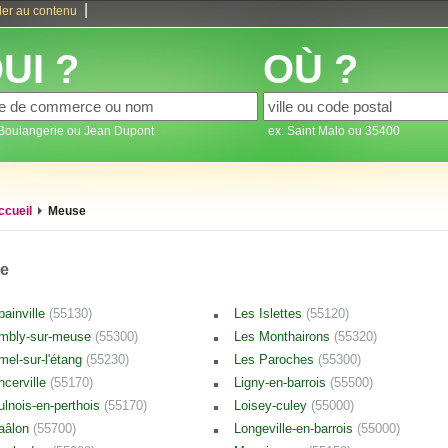
|
ler au contenu
UI ?
OÙ ?
 Boulangerie ou Jean Dupont
ex: Saint Malo ou 35400
ccueil
Meuse
e
bainville
(55130)
Les Islettes
(55120)
mbly-sur-meuse
(55300)
Les Monthairons
(55320)
mel-sur-l'étang
(55230)
Les Paroches
(55300)
ncerville
(55170)
Ligny-en-barrois
(55500)
ulnois-en-perthois
(55170)
Loisey-culey
(55000)
aâlon
(55700)
Longeville-en-barrois
(55000)