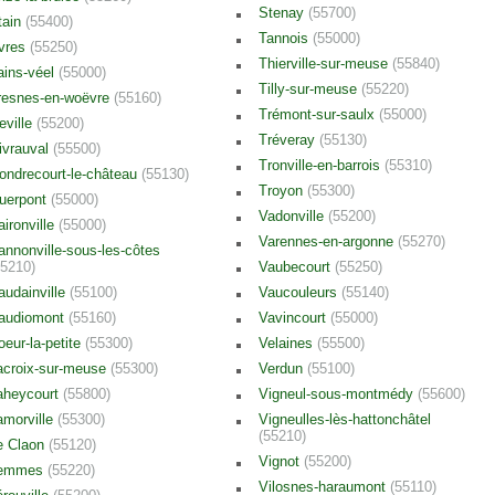
Stenay
(55700)
tain
(55400)
Tannois
(55000)
vres
(55250)
Thierville-sur-meuse
(55840)
ains-véel
(55000)
Tilly-sur-meuse
(55220)
resnes-en-woëvre
(55160)
Trémont-sur-saulx
(55000)
eville
(55200)
Tréveray
(55130)
ivrauval
(55500)
Tronville-en-barrois
(55310)
ondrecourt-le-château
(55130)
Troyon
(55300)
uerpont
(55000)
Vadonville
(55200)
aironville
(55000)
Varennes-en-argonne
(55270)
annonville-sous-les-côtes
55210)
Vaubecourt
(55250)
audainville
(55100)
Vaucouleurs
(55140)
audiomont
(55160)
Vavincourt
(55000)
oeur-la-petite
(55300)
Velaines
(55500)
acroix-sur-meuse
(55300)
Verdun
(55100)
aheycourt
(55800)
Vigneul-sous-montmédy
(55600)
amorville
(55300)
Vigneulles-lès-hattonchâtel
(55210)
e Claon
(55120)
Vignot
(55200)
emmes
(55220)
Vilosnes-haraumont
(55110)