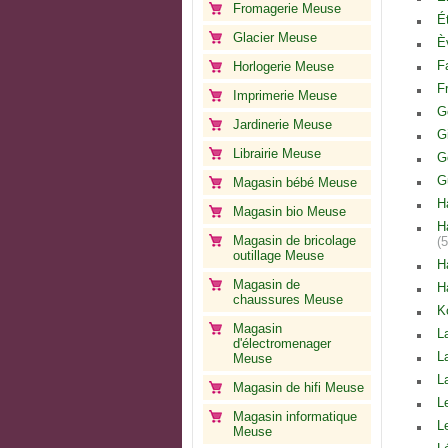
Fromagerie Meuse
É
Glacier Meuse
È
F
Horlogerie Meuse
F
Imprimerie Meuse
G
Jardinerie Meuse
G
Librairie Meuse
G
G
Magasin bébé Meuse
H
Magasin bio Meuse
H
Magasin de bricolage
(
outillage Meuse
H
Magasin de
H
chaussures Meuse
K
Magasin
L
d'électromenager
L
Meuse
L
Magasin de hifi Meuse
L
Magasin informatique
L
Meuse