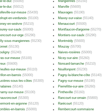
ar-le-duc
(55000)
Mangiennes
(55150)
ar-le-duc
(55012)
Marville
(55600)
elleville-sur-meuse
(55430)
Mauvages
(55190)
elrupt-en-verdunois
(55100)
Maxey-sur-vaise
(55140)
eney-en-woëvre
(55210)
Menaucourt
(55500)
eurey-sur-saulx
(55000)
Montfaucon-d'argonne
(55270)
iencourt-sur-orge
(55290)
Montiers-sur-saulx
(55290)
illy-sous-mangiennes
(55230)
Montmédy
(55600)
onnet
(55130)
Mouzay
(55700)
ouligny
(55240)
Naives-rosières
(55000)
ras-sur-meuse
(55100)
Nicey-sur-aire
(55260)
reux
(55600)
Nonsard-lamarche
(55210)
rieulles-sur-meuse
(55110)
Nouillonpont
(55230)
rillon-en-barrois
(55000)
Pagny-la-blanche-côte
(55140)
uxières-sous-les-côtes
(55300)
Pagny-sur-meuse
(55190)
halaines
(55140)
Pierrefitte-sur-aire
(55260)
harny-sur-meuse
(55100)
Pintheville
(55160)
hauvoncourt
(55300)
Rancourt-sur-ornain
(55800)
lermont-en-argonne
(55120)
Rarécourt
(55120)
ombles-en-barrois
(55000)
Rembercourt-sommaisne