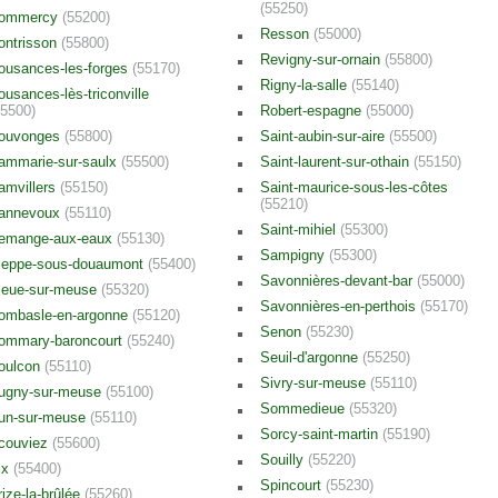
(55250)
ommercy
(55200)
Resson
(55000)
ontrisson
(55800)
Revigny-sur-ornain
(55800)
ousances-les-forges
(55170)
Rigny-la-salle
(55140)
ousances-lès-triconville
55500)
Robert-espagne
(55000)
ouvonges
(55800)
Saint-aubin-sur-aire
(55500)
ammarie-sur-saulx
(55500)
Saint-laurent-sur-othain
(55150)
amvillers
(55150)
Saint-maurice-sous-les-côtes
(55210)
annevoux
(55110)
Saint-mihiel
(55300)
emange-aux-eaux
(55130)
Sampigny
(55300)
ieppe-sous-douaumont
(55400)
Savonnières-devant-bar
(55000)
ieue-sur-meuse
(55320)
Savonnières-en-perthois
(55170)
ombasle-en-argonne
(55120)
Senon
(55230)
ommary-baroncourt
(55240)
Seuil-d'argonne
(55250)
oulcon
(55110)
Sivry-sur-meuse
(55110)
ugny-sur-meuse
(55100)
Sommedieue
(55320)
un-sur-meuse
(55110)
Sorcy-saint-martin
(55190)
couviez
(55600)
Souilly
(55220)
ix
(55400)
Spincourt
(55230)
rize-la-brûlée
(55260)