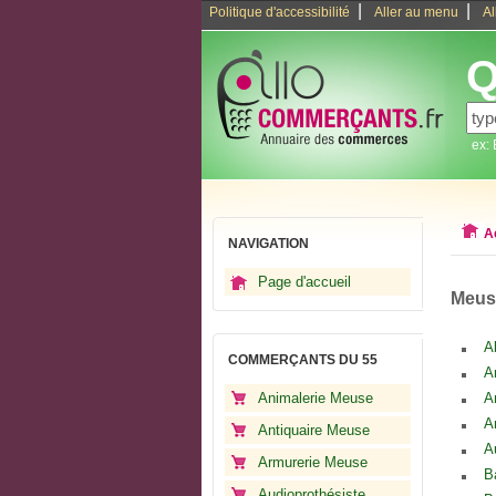
|
|
Politique d'accessibilité
Aller au menu
Al
Q
ex:
A
NAVIGATION
Page d'accueil
Meus
A
COMMERÇANTS DU 55
A
Animalerie Meuse
A
A
Antiquaire Meuse
A
Armurerie Meuse
B
Audioprothésiste