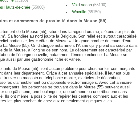
érouville
(55200)
Void-vacon
(55190)
es Hauts-de-chée
(55000)
Wavrille
(55150)
ins et commerces de proximité dans la Meuse (55)
rtement de la Meuse (55), situé dans la région Lorraine, s’étend sur plus de
m². Sa frontière au nord jouxte la Belgique. Son relief est surtout caractérisé
relief particulier, les « côtes de Meuse ». Un grand nombre de cours d’eau
se La Meuse (55). On distingue notamment l’Aisne qui y prend sa source dans
ère de la Meuse, à l’origine de son nom. Le département est caractérisé par
itation de l’énergie nouvelle, notamment l’énergie éolienne. La Meuse se
ue aussi par une gastronomie riche et variée.
bitants de Meuse (55) n’ont aucun problème pour chercher les commerçants
t dans leur département. Grâce à cet annuaire spécialisé, il leur est plus
de trouver un magasin de téléphonie mobile, d’articles de décoration,
ssoires d’ameublement ou d’appareils électroménagers. Avec cet annuaire
mmerçants, les personnes se trouvant dans la Meuse (55) peuvent aussi
er une pâtisserie, une boulangerie, une crèmerie ou une rôtisserie sans
lté. Ils ont même la possibilité de repérer les centres commerciaux et les
ttes les plus proches de chez eux en seulement quelques clics.