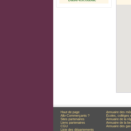
Haut de page
Annuaire des mé
Allo-Commerçants ?
Écoles, collèges 
Sites partenaires
Annuaire de la ré
Liens partenaires
Annuaire de la be
CGU
Annuaire des ga
Liste des départements