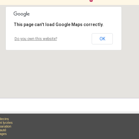
This page can't load Google Maps correctly.
This page can't load Google Maps correctly.
OK
OK
Do you own this website?
Do you own this website?
decins
et lycées
paration
auté
rages