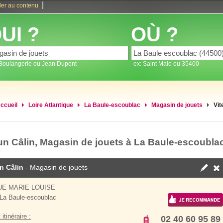
|
ler au contenu
UI ?
OÙ ?
 Boulangerie ou Jean Dupont
ex: Saint Malo ou 35400
ccueil
Loire Atlantique
La Baule-escoublac
Magasin de jouets
Vit
 un Câlin, Magasin de jouets à La Baule-escoubla
un Câlin
- Magasin de jouets
E MARIE LOUISE
La Baule-escoublac
 itinéraire :
02 40 60 95 89