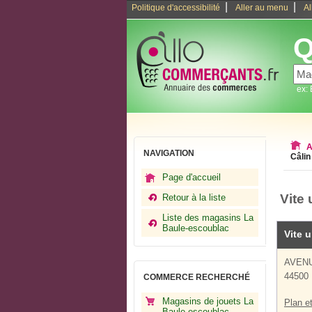
|
|
Politique d'accessibilité
Aller au menu
Al
Q
ex:
A
NAVIGATION
Câlin
Page d'accueil
Vite
Retour à la liste
Liste des magasins La
Baule-escoublac
Vite 
AVENU
44500 
COMMERCE RECHERCHÉ
Magasins de jouets La
Plan et
Baule-escoublac