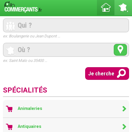
ex: Boulangerie ou Jean Dupont ...
ex: Saint Malo ou 35400 ...
SPÉCIALITÉS
Animaleries
Antiquaires