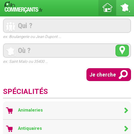
ex: Boulangerie ou Jean Dupont ...
ex: Saint Malo ou 35400 ...
SPÉCIALITÉS
Animaleries
Antiquaires