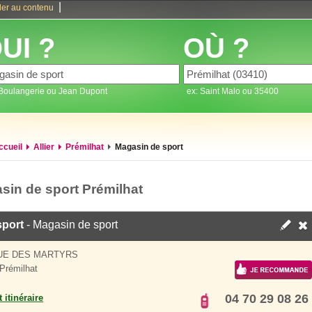
|
ler au contenu
UI ?
OÙ ?
 Boulangerie ou Jean Dupont
ex: Saint Malo ou 35400
ccueil
Allier
Prémilhat
Magasin de sport
sin de sport Prémilhat
sport
- Magasin de sport
UE DES MARTYRS
Prémilhat
04 70 29 08 26
 itinéraire