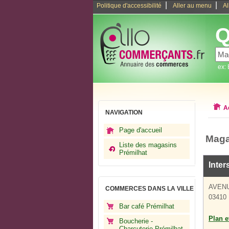
|
|
Politique d'accessibilité
Aller au menu
Al
Q
ex:
A
NAVIGATION
Page d'accueil
Maga
Liste des magasins
Prémilhat
Inter
AVEN
COMMERCES DANS LA VILLE
03410 
Bar café Prémilhat
Plan et
Boucherie -
Charcuterie Prémilhat