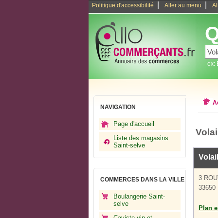
|
|
Politique d'accessibilité
Aller au menu
Al
Q
ex:
A
NAVIGATION
Page d'accueil
Volai
Liste des magasins
Saint-selve
Volai
3 ROU
COMMERCES DANS LA VILLE
33650 
Boulangerie Saint-
selve
Plan et
Caviste vin et