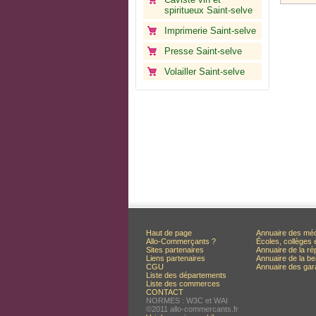
spiritueux Saint-selve
Imprimerie Saint-selve
Presse Saint-selve
Volailler Saint-selve
Haut de page
Annuaire des mé
Allo-Commerçants ?
Écoles, collèges 
Sites partenaires
Annuaire de la ré
Liens partenaires
Annuaire de la be
CGU
Annuaire des ga
Liste des départements
Liste des commerces
CONTACT
NORMES : W3C et WAI
©2011 allo-commercants.fr