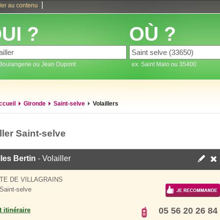
|
ler au contenu
UI ?
OÙ ?
 Boulangerie ou Jean Dupont
ex: Saint Malo ou 35400
ccueil
Gironde
Saint-selve
Volaillers
ller Saint-selve
lles Bertin
- Volailler
TE DE VILLAGRAINS
Saint-selve
05 56 20 26 84
 itinéraire