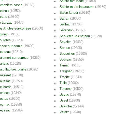
Sainte-fortunade
(19490)
amazière-basse
(19160)
Sainte-marie-lapanouze
(19160)
apleau
(19550)
Salon-la-tour
(19510)
arche
(19600)
Sarran
(19800)
e Lonzac
(19470)
Seilhac
(19700)
es Angles-sur-corrèze
(19000)
Sérandon
(19160)
iginiac
(19160)
Servières-le-château
(19220)
iourdres
(19120)
Sexcles
(19430)
issac-sur-couze
(19600)
Sornac
(19290)
ubersac
(19210)
Soudeilles
(19300)
alemort-sur-corrèze
(19360)
Soursac
(19550)
ansac
(19520)
Tarnac
(19170)
rcillac-la-croisille
(19320)
Treignac
(19260)
asseret
(19510)
Troche
(19230)
aussac
(19250)
Tulle
(19000)
eilhards
(19510)
Turenne
(19500)
erlines
(19340)
Ussac
(19270)
estes
(19200)
Ussel
(19200)
eymac
(19250)
Uzerche
(19140)
eyssac
(19500)
Varetz
(19240)