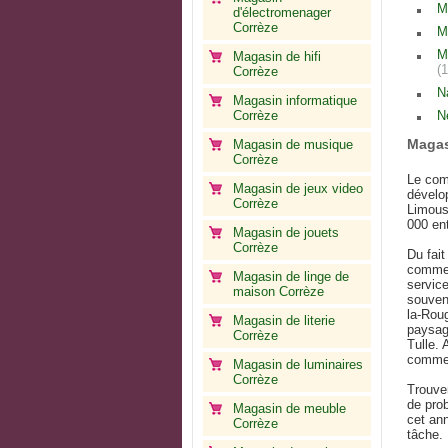
M
d'électromenager
Corrèze
M
M
Magasin de hifi
(
Corrèze
N
Magasin informatique
Corrèze
N
Magas
Magasin de musique
Corrèze
Le com
Magasin de jeux video
dévelo
Corrèze
Limous
000 en
Magasin de jouets
Corrèze
Du fait
commerç
Magasin de linge de
service
maison Corrèze
souven
la-Rou
Magasin de literie
paysag
Corrèze
Tulle.
comme 
Magasin de luminaires
Corrèze
Trouve
de prob
Magasin de meuble
cet ann
Corrèze
tâche.