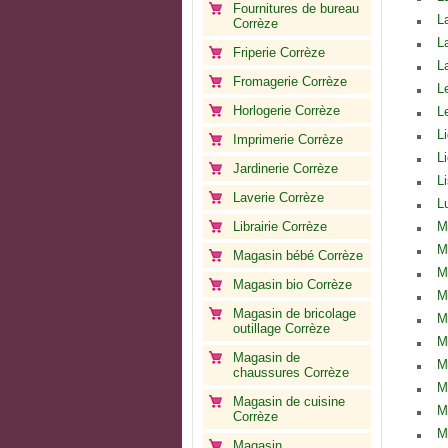
Fournitures de bureau
L
Corrèze
L
Friperie Corrèze
L
Fromagerie Corrèze
L
Horlogerie Corrèze
L
L
Imprimerie Corrèze
L
Jardinerie Corrèze
L
Laverie Corrèze
L
Librairie Corrèze
M
M
Magasin bébé Corrèze
Ma
Magasin bio Corrèze
M
Magasin de bricolage
M
outillage Corrèze
M
Magasin de
M
chaussures Corrèze
M
Magasin de cuisine
M
Corrèze
M
Magasin