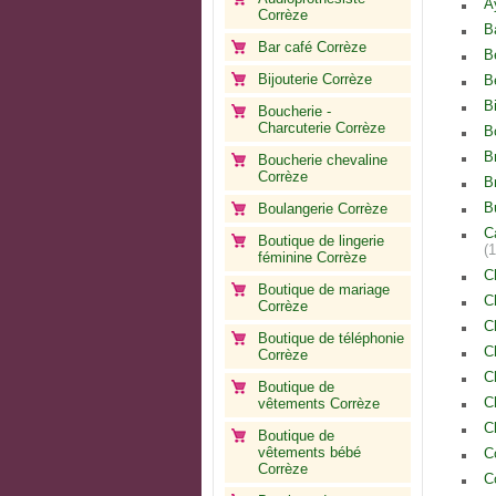
A
Corrèze
B
Bar café Corrèze
B
Bijouterie Corrèze
B
B
Boucherie -
Charcuterie Corrèze
B
B
Boucherie chevaline
Corrèze
B
B
Boulangerie Corrèze
C
Boutique de lingerie
(
féminine Corrèze
C
Boutique de mariage
C
Corrèze
C
Boutique de téléphonie
C
Corrèze
C
Boutique de
C
vêtements Corrèze
C
Boutique de
vêtements bébé
C
Corrèze
C