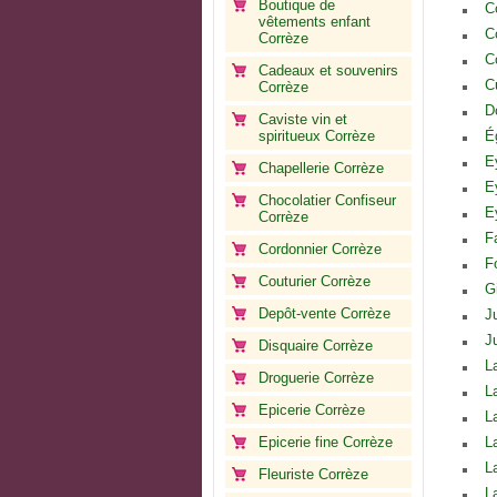
Boutique de
C
vêtements enfant
C
Corrèze
C
Cadeaux et souvenirs
C
Corrèze
D
Caviste vin et
spiritueux Corrèze
É
E
Chapellerie Corrèze
E
Chocolatier Confiseur
E
Corrèze
F
Cordonnier Corrèze
F
Couturier Corrèze
G
Depôt-vente Corrèze
J
J
Disquaire Corrèze
L
Droguerie Corrèze
L
Epicerie Corrèze
L
Epicerie fine Corrèze
L
L
Fleuriste Corrèze
L