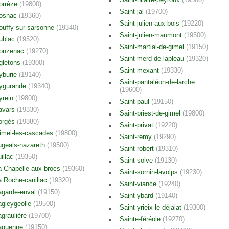
orrèze
(19800)
Saint-jal
(19700)
osnac
(19360)
Saint-julien-aux-bois
(19220)
ouffy-sur-sarsonne
(19340)
Saint-julien-maumont
(19500)
ublac
(19520)
Saint-martial-de-gimel
(19150)
onzenac
(19270)
Saint-merd-de-lapleau
(19320)
gletons
(19300)
Saint-mexant
(19330)
yburie
(19140)
Saint-pantaléon-de-larche
ygurande
(19340)
(19600)
yrein
(19800)
Saint-paul
(19150)
avars
(19330)
Saint-priest-de-gimel
(19800)
orgès
(19380)
Saint-privat
(19220)
imel-les-cascades
(19800)
Saint-rémy
(19290)
ugeals-nazareth
(19500)
Saint-robert
(19310)
uillac
(19350)
Saint-solve
(19130)
a Chapelle-aux-brocs
(19360)
Saint-sornin-lavolps
(19230)
a Roche-canillac
(19320)
Saint-viance
(19240)
agarde-enval
(19150)
Saint-ybard
(19140)
agleygeolle
(19500)
Saint-yrieix-le-déjalat
(19300)
agraulière
(19700)
Sainte-féréole
(19270)
aguenne
(19150)