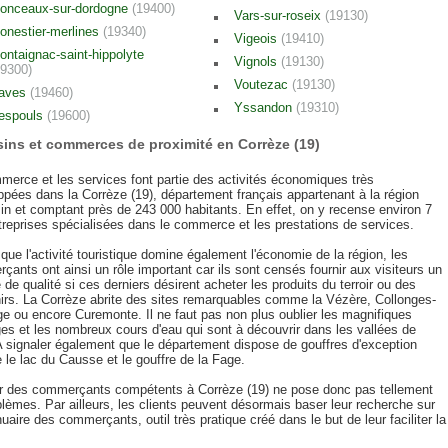
onceaux-sur-dordogne
(19400)
Vars-sur-roseix
(19130)
onestier-merlines
(19340)
Vigeois
(19410)
ontaignac-saint-hippolyte
Vignols
(19130)
19300)
Voutezac
(19130)
aves
(19460)
Yssandon
(19310)
espouls
(19600)
ins et commerces de proximité en Corrèze (19)
merce et les services font partie des activités économiques très
ppées dans la Corrèze (19), département français appartenant à la région
in et comptant près de 243 000 habitants. En effet, on y recense environ 7
treprises spécialisées dans le commerce et les prestations de services.
 que l'activité touristique domine également l'économie de la région, les
ants ont ainsi un rôle important car ils sont censés fournir aux visiteurs un
 de qualité si ces derniers désirent acheter les produits du terroir ou des
irs. La Corrèze abrite des sites remarquables comme la Vézère, Collonges-
ge ou encore Curemonte. Il ne faut pas non plus oublier les magnifiques
es et les nombreux cours d'eau qui sont à découvrir dans les vallées de
 A signaler également que le département dispose de gouffres d'exception
le lac du Causse et le gouffre de la Fage.
r des commerçants compétents à Corrèze (19) ne pose donc pas tellement
lèmes. Par ailleurs, les clients peuvent désormais baser leur recherche sur
uaire des commerçants, outil très pratique créé dans le but de leur faciliter la