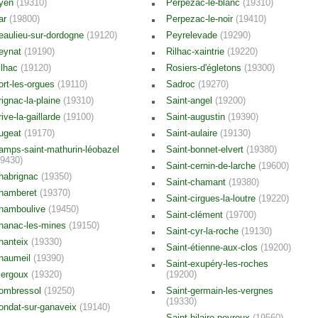
yen
(19310)
Perpezac-le-blanc
(19310)
ar
(19800)
Perpezac-le-noir
(19410)
eaulieu-sur-dordogne
(19120)
Peyrelevade
(19290)
eynat
(19190)
Rilhac-xaintrie
(19220)
ilhac
(19120)
Rosiers-d'égletons
(19300)
ort-les-orgues
(19110)
Sadroc
(19270)
rignac-la-plaine
(19310)
Saint-angel
(19200)
rive-la-gaillarde
(19100)
Saint-augustin
(19390)
ugeat
(19170)
Saint-aulaire
(19130)
amps-saint-mathurin-léobazel
Saint-bonnet-elvert
(19380)
19430)
Saint-cernin-de-larche
(19600)
habrignac
(19350)
Saint-chamant
(19380)
hamberet
(19370)
Saint-cirgues-la-loutre
(19220)
hamboulive
(19450)
Saint-clément
(19700)
hanac-les-mines
(19150)
Saint-cyr-la-roche
(19130)
hanteix
(19330)
Saint-étienne-aux-clos
(19200)
haumeil
(19390)
Saint-exupéry-les-roches
lergoux
(19320)
(19200)
ombressol
(19250)
Saint-germain-les-vergnes
(19330)
ondat-sur-ganaveix
(19140)
Saint-hilaire-peyroux
(19560)