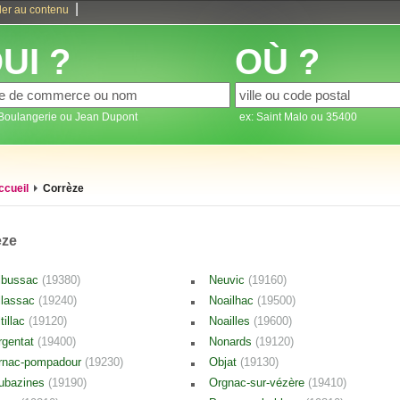
|
ler au contenu
UI ?
OÙ ?
 Boulangerie ou Jean Dupont
ex: Saint Malo ou 35400
ccueil
Corrèze
èze
lbussac
(19380)
Neuvic
(19160)
llassac
(19240)
Noailhac
(19500)
tillac
(19120)
Noailles
(19600)
rgentat
(19400)
Nonards
(19120)
rnac-pompadour
(19230)
Objat
(19130)
ubazines
(19190)
Orgnac-sur-vézère
(19410)