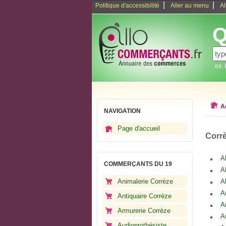
|
|
Politique d'accessibilité
Aller au menu
Al
Q
ex:
A
NAVIGATION
Page d'accueil
Corr
A
COMMERÇANTS DU 19
A
Animalerie Corrèze
Al
A
Antiquaire Corrèze
A
Armurerie Corrèze
A
Audioprothésiste