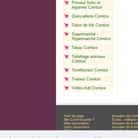
Primeur fruits et
légumes Corrèze
Quincaillerie Corrèze
Salon de thé Corrèze
Supermarché -
Hypermarché Corrèze
Tabac Corrèze
Toilettage animaux
Corrèze
Torréfacteur Corrèze
Traiteur Corrèze
Vidéo-club Corrèze
Haut de page
Annuaire des mé
Allo-Commerçants ?
Écoles, collèges 
Sites partenaires
Annuaire de la ré
Liens partenaires
Annuaire de la be
CGU
Annuaire des ga
Liste des départements