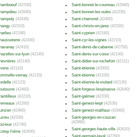
hamboeuf
(42330)
Saint-bonnet-le-courreau
(42940)
hampdieu
(42600)
Saint-bonnet-les-oules
(42330)
hampoly
(42430)
Saint-chamond
(42400)
hangy
(42310)
Saint-christo-en-jarez
(42320)
harlieu
(42190)
Saint-cyprien
(42160)
hausseterre
(42430)
Saint-cyr-les-vignes
(42210)
havanay
(42410)
Saint-denis-de-cabanne
(42750)
hazelles-sur-lyon
(42140)
Saint-denis-sur-coise
(42140)
hevrières
(42140)
Saint-didier-sur-rochefort
(42111)
ivens
(42110)
Saint-étienne
(42000)
ommelle-vernay
(42120)
Saint-étienne
(42100)
ordelle
(42123)
Saint-étienne-le-molard
(42130)
outouvre
(42460)
Saint-forgeux-lespinasse
(42640)
raintilleux
(42210)
Saint-galmier
(42330)
remeaux
(42260)
Saint-genest-lerpt
(42530)
uinzier
(42460)
Saint-genest-malifaux
(42660)
uzieu
(42330)
Saint-georges-en-couzan
(42990)
oizieux
(42740)
Saint-georges-haute-ville
(42610)
cotay-l'olme
(42600)
Saint-germain-laval
(42260)