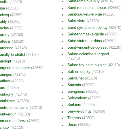
Saint-romain-le-puy
(42610)
orette
(42420)
Saint-romain-les-atheux
(42660)
upé
(42520)
Saint-sauveur-en-rue
(42220)
uriecq
(42380)
Saint-sixte
(42130)
ably
(42300)
Saint-symphorien-de-lay
(42470)
aclas
(42520)
Saint-thomas-la-garde
(42600)
aizilly
(42750)
Saint-victor-sur-rhins
(42630)
alleval
(42520)
Saint-vincent-de-boisset
(42120)
arcenod
(42140)
Sainte-colombe-sur-gand
arcilly-le-châtel
(42130)
(42540)
arclopt
(42210)
Sainte-foy-saint-sulpice
(42110)
argerie-chantagret
(42560)
Salt-en-donzy
(42110)
aringes
(42140)
Salvizinet
(42110)
arlhes
(42660)
Sauvain
(42990)
ars
(42750)
Savigneux
(42600)
ontagny
(42840)
Soleymieux
(42560)
ontbrison
(42600)
Sorbiers
(42290)
ontrond-les-bains
(42210)
Sury-le-comtal
(42450)
ontverdun
(42130)
Tartaras
(42800)
ornand-en-forez
(42600)
Unias
(42210)
andax
(42720)