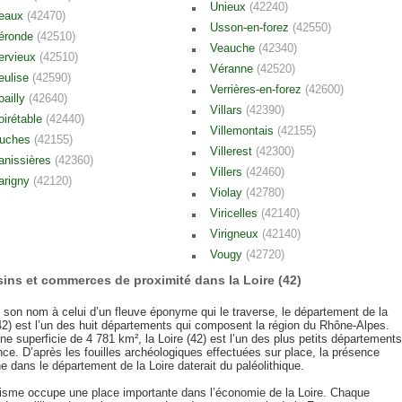
Unieux
(42240)
eaux
(42470)
Usson-en-forez
(42550)
éronde
(42510)
Veauche
(42340)
ervieux
(42510)
Véranne
(42520)
eulise
(42590)
Verrières-en-forez
(42600)
oailly
(42640)
Villars
(42390)
oirétable
(42440)
Villemontais
(42155)
uches
(42155)
Villerest
(42300)
anissières
(42360)
Villers
(42460)
arigny
(42120)
Violay
(42780)
Viricelles
(42140)
Virigneux
(42140)
Vougy
(42720)
ins et commerces de proximité dans la Loire (42)
 son nom à celui d’un fleuve éponyme qui le traverse, le département de la
(42) est l’un des huit départements qui composent la région du Rhône-Alpes.
e superficie de 4 781 km², la Loire (42) est l’un des plus petits départements
ce. D’après les fouilles archéologiques effectuées sur place, la présence
 dans le département de la Loire daterait du paléolithique.
risme occupe une place importante dans l’économie de la Loire. Chaque