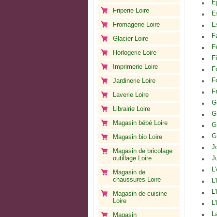
É
Friperie Loire
E
Fromagerie Loire
E
F
Glacier Loire
F
Horlogerie Loire
F
Imprimerie Loire
F
F
Jardinerie Loire
F
Laverie Loire
G
Librairie Loire
G
Magasin bébé Loire
G
G
Magasin bio Loire
J
Magasin de bricolage
outillage Loire
J
L
Magasin de
chaussures Loire
L
L
Magasin de cuisine
Loire
L
L
Magasin