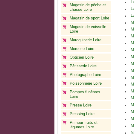
L
Magasin de pêche et
L
chasse Loire
L
Magasin de sport Loire
M
Magasin de vaisselle
M
Loire
M
Maroquinerie Loire
M
Mercerie Loire
M
M
Opticien Loire
M
Pâtisserie Loire
M
Photographe Loire
M
Poissonnerie Loire
M
M
Pompes funèbres
Loire
M
M
Presse Loire
M
Pressing Loire
M
Primeur fruits et
M
légumes Loire
N