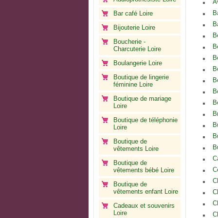
A
B
Bar café Loire
B
Bijouterie Loire
B
Boucherie -
B
Charcuterie Loire
B
Boulangerie Loire
B
Boutique de lingerie
B
féminine Loire
B
Boutique de mariage
B
Loire
B
Boutique de téléphonie
B
Loire
B
Boutique de
B
vêtements Loire
C
Boutique de
C
vêtements bébé Loire
C
Boutique de
vêtements enfant Loire
C
C
Cadeaux et souvenirs
Loire
C