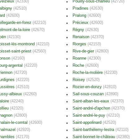
veizieux
(42330)
Pouilly-sous-charlieu
(42720)
albigny
(42510)
Pradines
(42630)
ard
(42600)
Pralong
(42600)
ellegarde-en-forez
(42210)
Précieux
(42600)
elmont-de-la-loire
(42670)
Régny
(42630)
oën
(42130)
Renaison
(42370)
oisset-lès-montrond
(42210)
Riorges
(42153)
oisset-saint-priest
(42560)
Rive-de-gier
(42800)
onson
(42160)
Roanne
(42300)
ourg-argental
(42220)
Roche
(42600)
riennon
(42720)
Roche-la-molière
(42230)
urdignes
(42220)
Roisey
(42520)
ussières
(42510)
Rozier-en-donzy
(42810)
ussy-albieux
(42260)
Sail-sous-couzan
(42890)
aloire
(42240)
Saint-alban-les-eaux
(42370)
ellieu
(42320)
Saint-andré-d'apchon
(42370)
hagnon
(42800)
Saint-andré-le-puy
(42210)
halain-le-comtal
(42600)
Saint-appolinard
(42520)
halmazel
(42920)
Saint-barthélemy-lestra
(42110)
hambles
(42170)
Saint-bonnet-le-château
(42380)