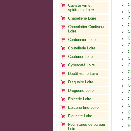
C
Caviste vin et
spiritueux Loire
C
C
Chapellerie Loire
C
Chocolatier Confiseur
Loire
C
C
Cordonnier Loire
C
Coutellerie Loire
C
Couturier Loire
C
Cybercafé Loire
C
C
Depôt-vente Loire
C
Disquaire Loire
C
Droguerie Loire
C
C
Epicerie Loire
C
Epicerie fine Loire
C
Fleuriste Loire
D
Fournitures de bureau
É
Loire