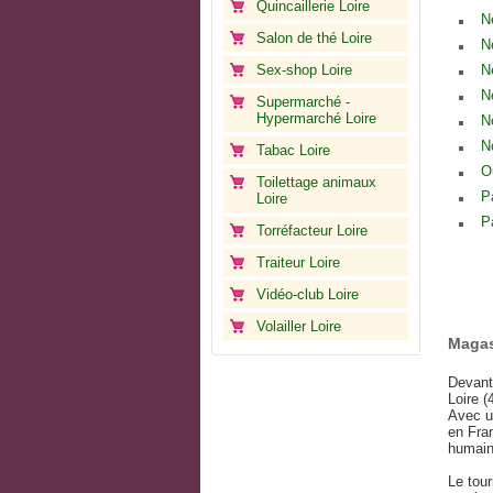
Quincaillerie Loire
N
Salon de thé Loire
N
Sex-shop Loire
N
N
Supermarché -
Hypermarché Loire
N
N
Tabac Loire
O
Toilettage animaux
P
Loire
P
Torréfacteur Loire
Traiteur Loire
Vidéo-club Loire
Volailler Loire
Magas
Devant
Loire 
Avec un
en Fran
humaine
Le tou