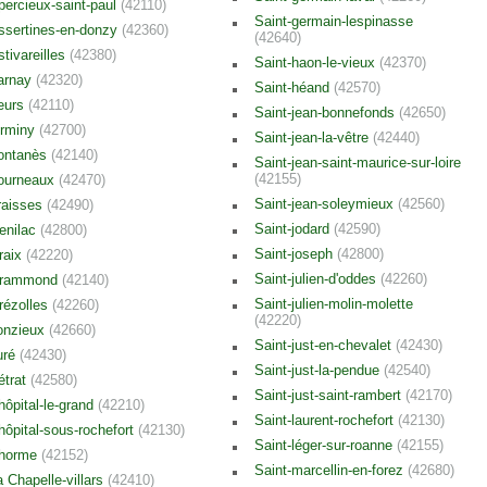
percieux-saint-paul
(42110)
Saint-germain-lespinasse
ssertines-en-donzy
(42360)
(42640)
stivareilles
(42380)
Saint-haon-le-vieux
(42370)
arnay
(42320)
Saint-héand
(42570)
eurs
(42110)
Saint-jean-bonnefonds
(42650)
irminy
(42700)
Saint-jean-la-vêtre
(42440)
ontanès
(42140)
Saint-jean-saint-maurice-sur-loire
(42155)
ourneaux
(42470)
Saint-jean-soleymieux
(42560)
raisses
(42490)
Saint-jodard
(42590)
enilac
(42800)
Saint-joseph
(42800)
raix
(42220)
Saint-julien-d'oddes
(42260)
rammond
(42140)
Saint-julien-molin-molette
rézolles
(42260)
(42220)
onzieux
(42660)
Saint-just-en-chevalet
(42430)
uré
(42430)
Saint-just-la-pendue
(42540)
'étrat
(42580)
Saint-just-saint-rambert
(42170)
'hôpital-le-grand
(42210)
Saint-laurent-rochefort
(42130)
'hôpital-sous-rochefort
(42130)
Saint-léger-sur-roanne
(42155)
'horme
(42152)
Saint-marcellin-en-forez
(42680)
a Chapelle-villars
(42410)