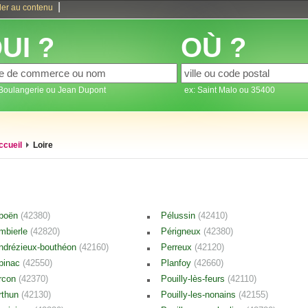
|
ler au contenu
UI ?
OÙ ?
 Boulangerie ou Jean Dupont
ex: Saint Malo ou 35400
ccueil
Loire
boën
(42380)
Pélussin
(42410)
mbierle
(42820)
Périgneux
(42380)
ndrézieux-bouthéon
(42160)
Perreux
(42120)
pinac
(42550)
Planfoy
(42660)
rcon
(42370)
Pouilly-lès-feurs
(42110)
rthun
(42130)
Pouilly-les-nonains
(42155)