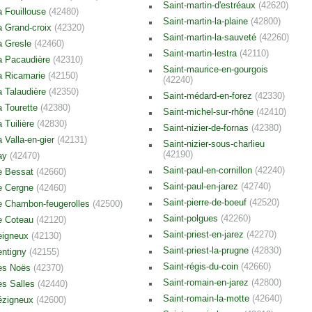
Saint-martin-d'estréaux
(42620)
a Fouillouse
(42480)
Saint-martin-la-plaine
(42800)
a Grand-croix
(42320)
Saint-martin-la-sauveté
(42260)
a Gresle
(42460)
Saint-martin-lestra
(42110)
a Pacaudière
(42310)
Saint-maurice-en-gourgois
a Ricamarie
(42150)
(42240)
a Talaudière
(42350)
Saint-médard-en-forez
(42330)
a Tourette
(42380)
Saint-michel-sur-rhône
(42410)
a Tuilière
(42830)
Saint-nizier-de-fornas
(42380)
a Valla-en-gier
(42131)
Saint-nizier-sous-charlieu
(42190)
ay
(42470)
Saint-paul-en-cornillon
(42240)
e Bessat
(42660)
Saint-paul-en-jarez
(42740)
e Cergne
(42460)
Saint-pierre-de-boeuf
(42520)
e Chambon-feugerolles
(42500)
Saint-polgues
(42260)
e Coteau
(42120)
Saint-priest-en-jarez
(42270)
eigneux
(42130)
Saint-priest-la-prugne
(42830)
entigny
(42155)
Saint-régis-du-coin
(42660)
es Noës
(42370)
Saint-romain-en-jarez
(42800)
es Salles
(42440)
Saint-romain-la-motte
(42640)
ézigneux
(42600)