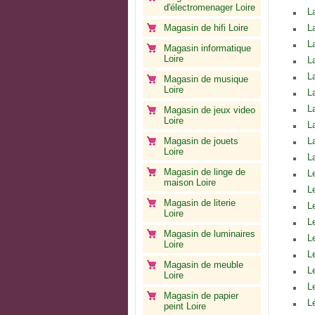
d'électromenager Loire
L
Magasin de hifi Loire
L
L
Magasin informatique
Loire
L
L
Magasin de musique
Loire
L
L
Magasin de jeux video
Loire
L
Magasin de jouets
L
Loire
L
Magasin de linge de
L
maison Loire
L
Magasin de literie
L
Loire
L
Magasin de luminaires
L
Loire
L
Magasin de meuble
L
Loire
L
Magasin de papier
L
peint Loire