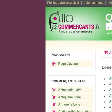
|
|
Politique d'accessibilité
Aller au menu
Al
Q
ex:
A
NAVIGATION
Page d'accueil
Loire
A
COMMERÇANTS DU 42
A
Animalerie Loire
A
A
Antiquaire Loire
A
Armurerie Loire
A
Audioprothésiste Loire