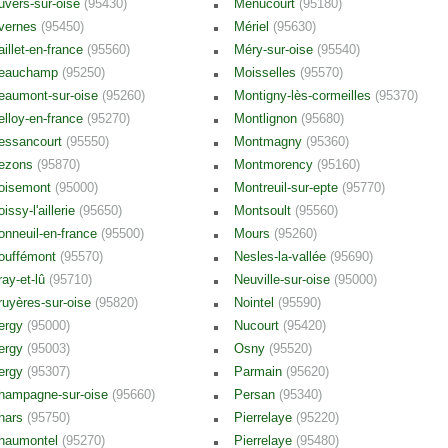
uvers-sur-oise
(95430)
Menucourt
(95180)
vernes
(95450)
Mériel
(95630)
aillet-en-france
(95560)
Méry-sur-oise
(95540)
eauchamp
(95250)
Moisselles
(95570)
eaumont-sur-oise
(95260)
Montigny-lès-cormeilles
(95370)
elloy-en-france
(95270)
Montlignon
(95680)
essancourt
(95550)
Montmagny
(95360)
ezons
(95870)
Montmorency
(95160)
oisemont
(95000)
Montreuil-sur-epte
(95770)
issy-l'aillerie
(95650)
Montsoult
(95560)
onneuil-en-france
(95500)
Mours
(95260)
ouffémont
(95570)
Nesles-la-vallée
(95690)
ray-et-lû
(95710)
Neuville-sur-oise
(95000)
ruyères-sur-oise
(95820)
Nointel
(95590)
ergy
(95000)
Nucourt
(95420)
ergy
(95003)
Osny
(95520)
ergy
(95307)
Parmain
(95620)
hampagne-sur-oise
(95660)
Persan
(95340)
hars
(95750)
Pierrelaye
(95220)
haumontel
(95270)
Pierrelaye
(95480)