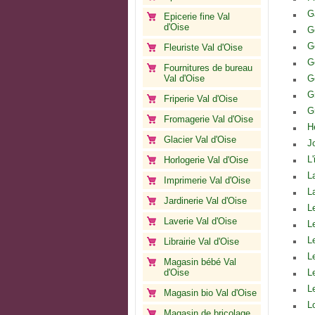
G
Epicerie fine Val
d'Oise
G
G
Fleuriste Val d'Oise
G
Fournitures de bureau
Val d'Oise
G
G
Friperie Val d'Oise
G
Fromagerie Val d'Oise
H
Glacier Val d'Oise
J
L
Horlogerie Val d'Oise
L
Imprimerie Val d'Oise
L
Jardinerie Val d'Oise
L
Laverie Val d'Oise
L
L
Librairie Val d'Oise
L
Magasin bébé Val
d'Oise
L
L
Magasin bio Val d'Oise
L
Magasin de bricolage