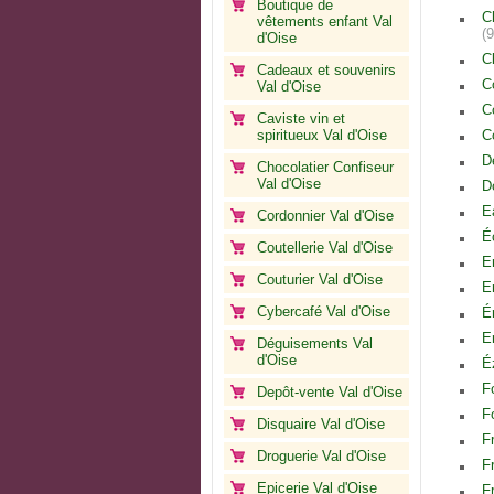
Boutique de
C
vêtements enfant Val
(
d'Oise
C
Cadeaux et souvenirs
C
Val d'Oise
C
Caviste vin et
spiritueux Val d'Oise
C
D
Chocolatier Confiseur
Val d'Oise
D
E
Cordonnier Val d'Oise
É
Coutellerie Val d'Oise
E
Couturier Val d'Oise
E
Cybercafé Val d'Oise
É
E
Déguisements Val
d'Oise
É
F
Depôt-vente Val d'Oise
F
Disquaire Val d'Oise
F
Droguerie Val d'Oise
F
Epicerie Val d'Oise
F