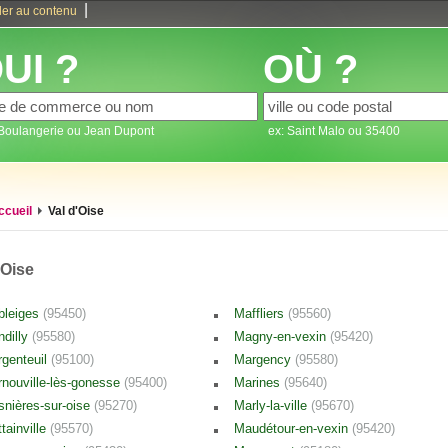
|
ler au contenu
UI ?
OÙ ?
 Boulangerie ou Jean Dupont
ex: Saint Malo ou 35400
ccueil
Val d'Oise
'Oise
bleiges
(95450)
Maffliers
(95560)
ndilly
(95580)
Magny-en-vexin
(95420)
rgenteuil
(95100)
Margency
(95580)
rnouville-lès-gonesse
(95400)
Marines
(95640)
snières-sur-oise
(95270)
Marly-la-ville
(95670)
ttainville
(95570)
Maudétour-en-vexin
(95420)