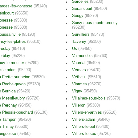
Sarcelles
(95200)
arges-lès-gonesse
(95140)
Seraincourt
(95450)
énicourt
(95650)
Seugy
(95270)
onesse
(95500)
Soisy-sous-montmorency
onesse
(95508)
(95230)
oussainville
(95190)
Survilliers
(95470)
risy-les-plâtres
(95810)
Taverny
(95150)
roslay
(95410)
Us
(95450)
erblay
(95220)
Valmondois
(95760)
ouy-le-moutier
(95280)
Vauréal
(95490)
'isle-adam
(95290)
Vémars
(95470)
a Frette-sur-seine
(95530)
Vétheuil
(95510)
a Roche-guyon
(95780)
Viarmes
(95270)
e Bernica
(95420)
Vigny
(95450)
e Mesnil-aubry
(95720)
Villaines-sous-bois
(95570)
e Perchay
(95450)
Villeron
(95380)
e Plessis-bouchard
(95130)
Villers-en-arthies
(95510)
e Tampon
(95420)
Villiers-adam
(95840)
e Thillay
(95500)
Villiers-le-bel
(95400)
onguesse
(95450)
Villiers-le-sec
(95720)