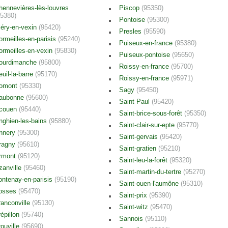
hennevières-lès-louvres
Piscop
(95350)
95380)
Pontoise
(95300)
léry-en-vexin
(95420)
Presles
(95590)
ormeilles-en-parisis
(95240)
Puiseux-en-france
(95380)
ormeilles-en-vexin
(95830)
Puiseux-pontoise
(95650)
ourdimanche
(95800)
Roissy-en-france
(95700)
euil-la-barre
(95170)
Roissy-en-france
(95971)
omont
(95330)
Sagy
(95450)
aubonne
(95600)
Saint Paul
(95420)
couen
(95440)
Saint-brice-sous-forêt
(95350)
nghien-les-bains
(95880)
Saint-clair-sur-epte
(95770)
nnery
(95300)
Saint-gervais
(95420)
ragny
(95610)
Saint-gratien
(95210)
rmont
(95120)
Saint-leu-la-forêt
(95320)
zanville
(95460)
Saint-martin-du-tertre
(95270)
ontenay-en-parisis
(95190)
Saint-ouen-l'aumône
(95310)
osses
(95470)
Saint-prix
(95390)
ranconville
(95130)
Saint-witz
(95470)
répillon
(95740)
Sannois
(95110)
rouville
(95690)