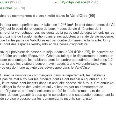
ouvres
(95380)
Wy-dit-joli-village
(95420)
uzarches
(95270)
ins et commerces de proximité dans le Val d'Oise (95)
ant sur une superficie assez faible de 1.246 km², le petit département du Val
(95) est le point de rencontre de deux modes de vie différentes dont
isme et la vie rustique. Les résidents de la partie sud du département, qui se
à proximité de l’agglomération parisienne, adoptent un style de vie moderne;
que l’autre partie du Val-d'Oise est par contre dominée par la ruralité. On y
 surtout des espaces verdoyants et des zones d’agriculture.
ux qui prévoient de passer un séjour dans le Val-d'Oise (95), ils peuvent se
r à faire une riche découverte. Grâce au fait que le département a connu un
essor économique, les habitants dont le nombre est estimé atteindre les 1,2
s ainsi que les visiteurs peuvent avoir accès à une vie confortable. Ainsi, le
ce est dont une activité très développée dans le Val-d'Oise.
et, avec le nombre de commerçants dans le département, les habitants
t pas de mal à trouver les produits dont ils ont besoin au quotidien. Par
s, leurs noms sont inscrits dans un annuaire accessible à tous. Cet annuaire
 alléger la tâche des visiteurs qui veulent trouver un commerçant de
ce. Rigueur et professionnalismes ont été les maîtres mots lors de sa
ion, de quoi garantir à ceux qui le consultent une satisfaction concernant la
 de service proposée par les commerçants inscrits sur la liste.