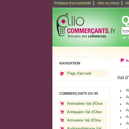
|
|
Politique d'accessibilité
Aller au menu
Al
Q
ex:
A
NAVIGATION
Page d'accueil
Val d
A
COMMERÇANTS DU 95
A
Animalerie Val d'Oise
A
A
Antiquaire Val d'Oise
A
Armurerie Val d'Oise
A
Audioprothésiste Val