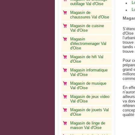
L
outillage Val d'Oise
L
Magasin de
chaussures Val d'Oise
Magas
Magasin de cuisine
S’étend
Val d'Oise
d'Oise 
l’urban
Magasin
trouve 
d'électromenager Val
tandis 
d'Oise
trouve
Magasin de hifi Val
Pour ce
d'Oise
prépare
grand 
Magasin informatique
million
Val d'Oise
commer
Magasin de musique
En eff
Val d'Oise
n’auron
Magasin de jeux video
ailleur
Val d'Oise
va donc
référen
Magasin de jouets Val
concept
d'Oise
qualité
Magasin de linge de
maison Val d'Oise