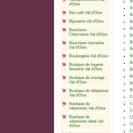
A
d'Oise
A
Bar café Val d'Oise
B
Bijouterie Val d'Oise
B
B
Boucherie -
Charcuterie Val d'Oise
B
B
Boucherie chevaline
Val d'Oise
B
B
Boulangerie Val d'Oise
Bo
Boutique de lingerie
féminine Val d'Oise
B
B
Boutique de mariage
Val d'Oise
B
B
Boutique de téléphonie
Val d'Oise
C
C
Boutique de
vêtements Val d'Oise
C
Boutique de
C
vêtements bébé Val
C
d'Oise
C