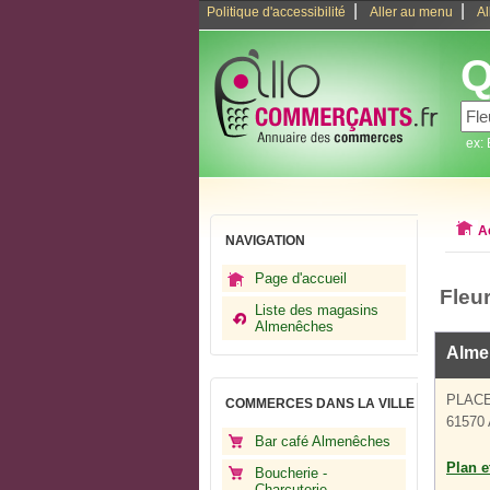
|
|
Politique d'accessibilité
Aller au menu
Al
Q
ex:
A
NAVIGATION
Page d'accueil
Fleu
Liste des magasins
Almenêches
Alme
PLAC
COMMERCES DANS LA VILLE
61570
Bar café Almenêches
Plan et
Boucherie -
Charcuterie