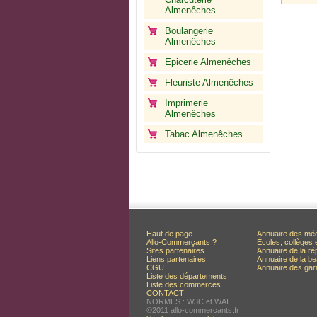
Almenêches
Boulangerie
Almenêches
Epicerie Almenêches
Fleuriste Almenêches
Imprimerie
Almenêches
Tabac Almenêches
Haut de page
Annuaire des mé
Allo-Commerçants ?
Écoles, collèges 
Sites partenaires
Annuaire de la ré
Liens partenaires
Annuaire de la be
CGU
Annuaire des ga
Liste des départements
Liste des commerces
CONTACT
NORMES : W3C et WAI
©2011 allo-commercants.fr