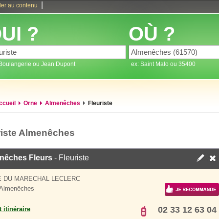
|
ler au contenu
UI ?
OÙ ?
 Boulangerie ou Jean Dupont
ex: Saint Malo ou 35400
ccueil
Orne
Almenêches
Fleuriste
riste Almenêches
nêches Fleurs
- Fleuriste
E DU MARECHAL LECLERC
 Almenêches
02 33 12 63 04
 itinéraire