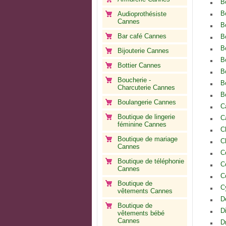
B
B
Audioprothésiste
Cannes
B
Bar café Cannes
B
B
Bijouterie Cannes
B
Bottier Cannes
B
Boucherie -
B
Charcuterie Cannes
B
Boulangerie Cannes
C
Boutique de lingerie
C
féminine Cannes
C
Boutique de mariage
C
Cannes
C
Boutique de téléphonie
C
Cannes
C
Boutique de
C
vêtements Cannes
D
Boutique de
D
vêtements bébé
Cannes
D