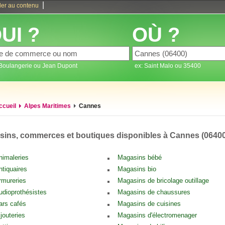
|
ler au contenu
UI ?
OÙ ?
 Boulangerie ou Jean Dupont
ex: Saint Malo ou 35400
ccueil
Alpes Maritimes
Cannes
ins, commerces et boutiques disponibles à Cannes (06400
nimaleries
Magasins bébé
ntiquaires
Magasins bio
rmureries
Magasins de bricolage outillage
udioprothésistes
Magasins de chaussures
ars cafés
Magasins de cuisines
ijouteries
Magasins d'électromenager