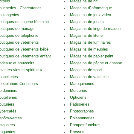
ottiers
Magasins de hifi
oucheries - Charcuteries
Magasins d'informatique
oulangeries
Magasins de jeux video
outiques de lingerie féminine
Magasins de jouets
outiques de mariage
Magasins de linge de maison
outiques de téléphonie
Magasins de literie
outiques de vêtements
Magasins de luminaires
outiques de vêtements bébé
Magasins de meubles
outiques de vêtements enfant
Magasins de papier peint
adeaux et souvenirs
Magasins de pêche et chasse
avistes vins et spiritueux
Magasins de sport
hapelleries
Magasins de vaisselle
hocolatiers Confiseurs
Maroquineries
ordonniers
Merceries
outelleries
Opticiens
outuriers
Pâtisseries
ybercafés
Photographes
epôts-ventes
Poissonneries
isquaires
Pompes funèbres
rogueries
Presses