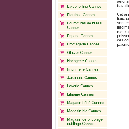
aéronau
travail
Epicerie fine Cannes
Cet an
Fleuriste Cannes
lieux 
sont re
Fournitures de bureau
informa
Cannes
reste a
Friperie Cannes
poisson
des co
Fromagerie Cannes
paieme
Glacier Cannes
Horlogerie Cannes
Imprimerie Cannes
Jardinerie Cannes
Laverie Cannes
Librairie Cannes
Magasin bébé Cannes
Magasin bio Cannes
Magasin de bricolage
outillage Cannes