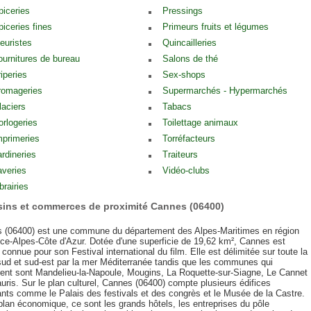
piceries
Pressings
piceries fines
Primeurs fruits et légumes
leuristes
Quincailleries
ournitures de bureau
Salons de thé
riperies
Sex-shops
romageries
Supermarchés - Hypermarchés
laciers
Tabacs
orlogeries
Toilettage animaux
mprimeries
Torréfacteurs
ardineries
Traiteurs
averies
Vidéo-clubs
brairies
ins et commerces de proximité Cannes (06400)
 (06400) est une commune du département des Alpes-Maritimes en région
ce-Alpes-Côte d'Azur. Dotée d'une superficie de 19,62 km², Cannes est
 connue pour son Festival international du film. Elle est délimitée sur toute la
 sud et sud-est par la mer Méditerranée tandis que les communes qui
urent sont Mandelieu-la-Napoule, Mougins, La Roquette-sur-Siagne, Le Cannet
auris. Sur le plan culturel, Cannes (06400) compte plusieurs édifices
ants comme le Palais des festivals et des congrès et le Musée de la Castre.
plan économique, ce sont les grands hôtels, les entreprises du pôle