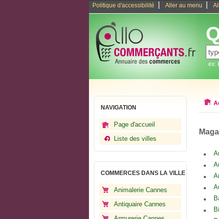
|
|
Politique d'accessibilité
Aller au menu
Al
Q
ex:
A
NAVIGATION
Page d'accueil
Magas
Liste des villes
A
A
COMMERCES DANS LA VILLE
A
A
Animalerie Cannes
B
Antiquaire Cannes
B
Armurerie Cannes