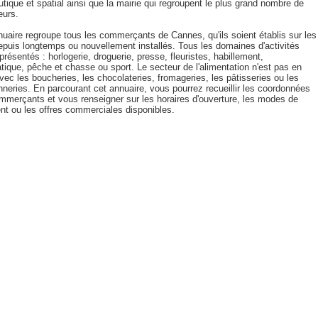
tique et spatial ainsi que la mairie qui regroupent le plus grand nombre de
leurs.
nuaire regroupe tous les commerçants de Cannes, qu'ils soient établis sur les
depuis longtemps ou nouvellement installés. Tous les domaines d'activités
présentés : horlogerie, droguerie, presse, fleuristes, habillement,
tique, pêche et chasse ou sport. Le secteur de l'alimentation n'est pas en
vec les boucheries, les chocolateries, fromageries, les pâtisseries ou les
neries. En parcourant cet annuaire, vous pourrez recueillir les coordonnées
mmerçants et vous renseigner sur les horaires d'ouverture, les modes de
nt ou les offres commerciales disponibles.