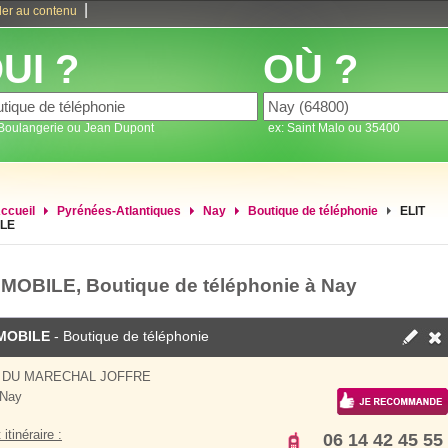
|
ler au contenu
UI ?
OÙ ?
 Boulangerie ou Jean Dupont
ex: Saint Malo ou 35400
ccueil
Pyrénées-Atlantiques
Nay
Boutique de téléphonie
ELIT
LE
 MOBILE, Boutique de téléphonie à Nay
 MOBILE
- Boutique de téléphonie
 DU MARECHAL JOFFRE
 Nay
 itinéraire :
06 14 42 45 55