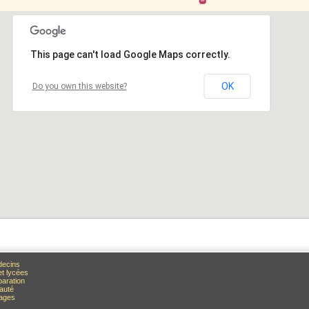
This page can't load Google Maps correctly.
This page can't load Google Maps correctly.
OK
OK
Do you own this website?
Do you own this website?
decins
et lycées
paration
auté
rages