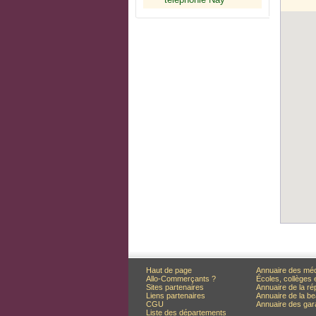
Haut de page
Annuaire des mé
Allo-Commerçants ?
Écoles, collèges 
Sites partenaires
Annuaire de la ré
Liens partenaires
Annuaire de la be
CGU
Annuaire des ga
Liste des départements