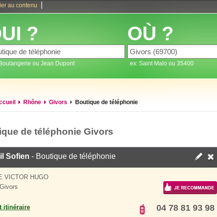
|
ler au contenu
UI ?
OÙ ?
 Boulangerie ou Jean Dupont
ex: Saint Malo ou 35400
ccueil
Rhône
Givors
Boutique de téléphonie
ique de téléphonie Givors
l Sofien
- Boutique de téléphonie
E VICTOR HUGO
Givors
04 78 81 93 98
 itinéraire