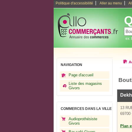
|
|
Politique d'accessibilité
Aller au menu
Al
Q
ex:
A
NAVIGATION
Page d'accueil
Bout
Liste des magasins
Givors
Dekhi
13 RU
COMMERCES DANS LA VILLE
69700 
Audioprothésiste
Givors
Plan et
Bar café Givors