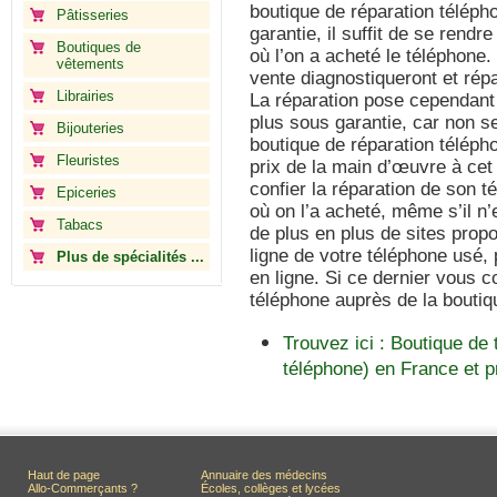
boutique de réparation téléph
Pâtisseries
garantie, il suffit de se rendr
Boutiques de
où l’on a acheté le téléphone
vêtements
vente diagnostiqueront et répa
Librairies
La réparation pose cependant
plus sous garantie, car non se
Bijouteries
boutique de réparation télépho
Fleuristes
prix de la main d’œuvre à cet 
confier la réparation de son t
Epiceries
où on l’a acheté, même s’il n’
Tabacs
de plus en plus de sites prop
ligne de votre téléphone usé, 
Plus de spécialités ...
en ligne. Si ce dernier vous 
téléphone auprès de la boutiqu
Trouvez ici : Boutique de 
téléphone) en France et 
Haut de page
Annuaire des médecins
Allo-Commerçants ?
Écoles, collèges et lycées