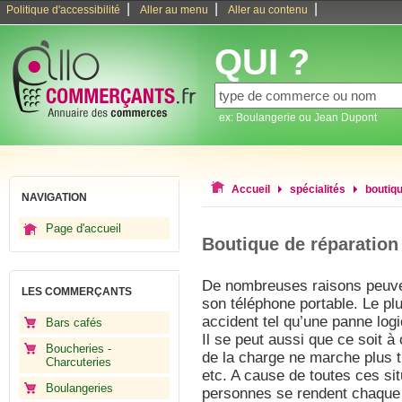
|
|
|
Politique d'accessibilité
Aller au menu
Aller au contenu
QUI ?
ex: Boulangerie ou Jean Dupont
Accueil
spécialités
boutiq
NAVIGATION
Page d'accueil
Boutique de réparation
De nombreuses raisons peuve
LES COMMERÇANTS
son téléphone portable. Le plu
accident tel qu’une panne logi
Bars cafés
Il se peut aussi que ce soit à
Boucheries -
de la charge ne marche plus trè
Charcuteries
etc. A cause de toutes ces si
Boulangeries
personnes se rendent chaque 