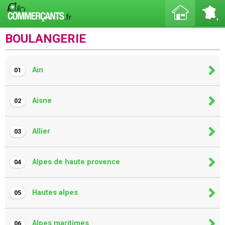
BOULANGERIE
Ain
01
Aisne
02
Allier
03
Alpes de haute provence
04
Hautes alpes
05
Alpes maritimes
06