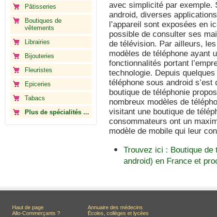
avec simplicité par exemple. 
Pâtisseries
android, diverses application
Boutiques de
l’appareil sont exposées en ic
vêtements
possible de consulter ses mai
Librairies
de télévision. Par ailleurs, l
modèles de téléphone ayant u
Bijouteries
fonctionnalités portant l’empr
Fleuristes
technologie. Depuis quelques 
téléphone sous android s’est 
Epiceries
boutique de téléphonie prop
Tabacs
nombreux modèles de téléphon
visitant une boutique de télé
Plus de spécialités ...
consommateurs ont un maximu
modèle de mobile qui leur con
Trouvez ici : Boutique de
android) en France et pr
Haut de page
Annuaire des médecins
Allo-Commerçants ?
Écoles, collèges et lycées