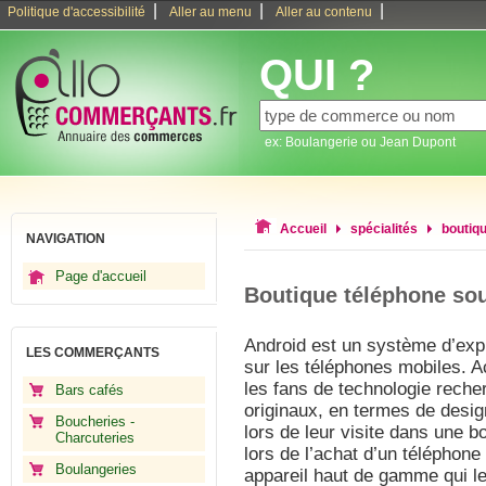
|
|
|
Politique d'accessibilité
Aller au menu
Aller au contenu
QUI ?
ex: Boulangerie ou Jean Dupont
Accueil
spécialités
boutiq
NAVIGATION
Page d'accueil
Boutique téléphone so
Android est un système d’expl
LES COMMERÇANTS
sur les téléphones mobiles. Act
les fans de technologie rech
Bars cafés
originaux, en termes de desi
Boucheries -
lors de leur visite dans une b
Charcuteries
lors de l’achat d’un téléphone 
Boulangeries
appareil haut de gamme qui le