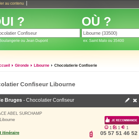
|
ler au contenu
UI ?
OÙ ?
 Boulangerie ou Jean Dupont
ex: Saint Malo ou 35400
ccueil
Gironde
Libourne
Chocolatierie Confiserie
olatier Confiseur Libourne
de Bruges
- Chocolatier Confiseur
ACE ABEL SURCHAMP
Libourne
1
1
1
05 57 51 46 52
 itinéraire