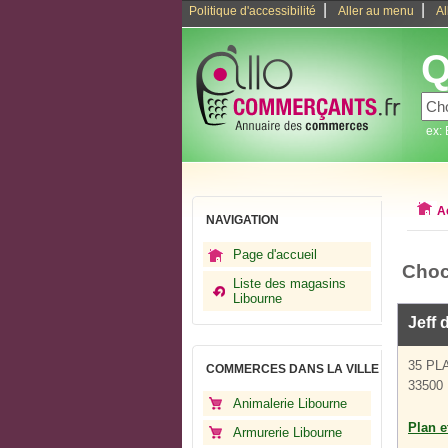
|
|
Politique d'accessibilité
Aller au menu
Al
Q
ex:
A
NAVIGATION
Page d'accueil
Choc
Liste des magasins
Libourne
Jeff 
35 PL
COMMERCES DANS LA VILLE
33500 
Animalerie Libourne
Plan et
Armurerie Libourne