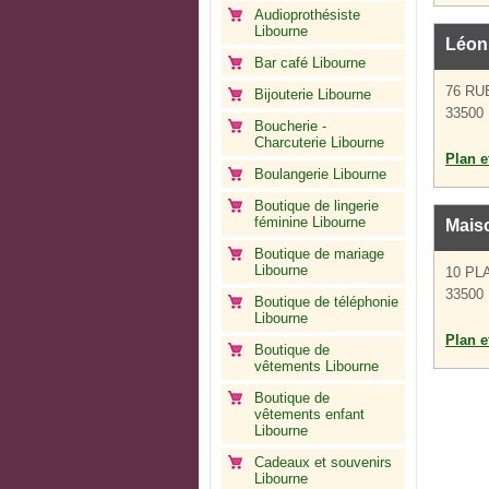
Audioprothésiste
Libourne
Léon
Bar café Libourne
76 R
Bijouterie Libourne
33500 
Boucherie -
Charcuterie Libourne
Plan et
Boulangerie Libourne
Boutique de lingerie
féminine Libourne
Mais
Boutique de mariage
Libourne
10 PL
33500 
Boutique de téléphonie
Libourne
Plan et
Boutique de
vêtements Libourne
Boutique de
vêtements enfant
Libourne
Cadeaux et souvenirs
Libourne