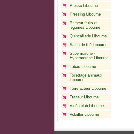
Presse Libourne
Pressing Libourne
Primeur fruits et
légumes Libourne
Quincaillerie Libourne
Salon de thé Libourne
Supermarché -
Hypermarché Libourne
Tabac Libourne
Toilettage animaux
Libourne
Torréfacteur Libourne
Traiteur Libourne
Vidéo-club Libourne
Volailler Libourne