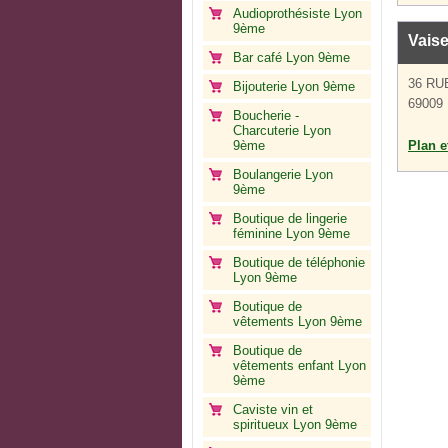
Audioprothésiste Lyon
9ème
Vais
Bar café Lyon 9ème
36 RU
Bijouterie Lyon 9ème
69009
Boucherie -
Charcuterie Lyon
9ème
Plan et
Boulangerie Lyon
9ème
Boutique de lingerie
féminine Lyon 9ème
Boutique de téléphonie
Lyon 9ème
Boutique de
vêtements Lyon 9ème
Boutique de
vêtements enfant Lyon
9ème
Caviste vin et
spiritueux Lyon 9ème