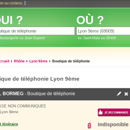
|
ler au contenu
UI ?
OÙ ?
 Boulangerie ou Jean Dupont
ex: Saint Malo ou 35400
ccueil
Rhône
Lyon 9ème
Boutique de téléphonie
ique de téléphonie Lyon 9ème
L BORMEG
- Boutique de téléphonie
SSE NON COMMUNIQUEE
 Lyon 9ème
indisponible
 itinéraire