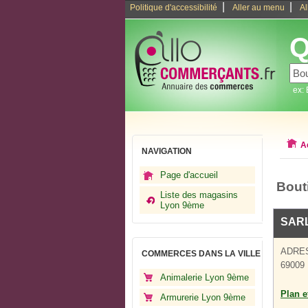
|
|
Politique d'accessibilité
Aller au menu
Al
Q
ex:
A
NAVIGATION
Page d'accueil
Bout
Liste des magasins
Lyon 9ème
SAR
ADRE
COMMERCES DANS LA VILLE
69009
Animalerie Lyon 9ème
Plan et
Armurerie Lyon 9ème