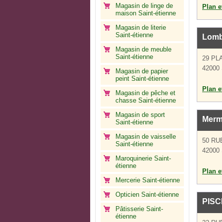
Magasin de linge de
Plan et
maison Saint-étienne
Magasin de literie
Saint-étienne
Lomb
Magasin de meuble
Saint-étienne
29 PL
42000 
Magasin de papier
peint Saint-étienne
Plan et
Magasin de pêche et
chasse Saint-étienne
Magasin de sport
Merm
Saint-étienne
Magasin de vaisselle
50 RU
Saint-étienne
42000 
Maroquinerie Saint-
étienne
Plan et
Mercerie Saint-étienne
Opticien Saint-étienne
PISC
Pâtisserie Saint-
étienne