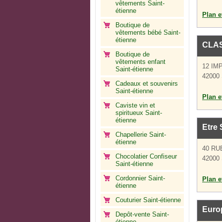
vêtements Saint-
étienne
Plan et
Boutique de
vêtements bébé Saint-
étienne
CLAS
Boutique de
vêtements enfant
12 IM
Saint-étienne
42000 
Cadeaux et souvenirs
Saint-étienne
Plan et
Caviste vin et
spiritueux Saint-
étienne
Etre
Chapellerie Saint-
étienne
40 RU
Chocolatier Confiseur
42000 
Saint-étienne
Cordonnier Saint-
Plan et
étienne
Couturier Saint-étienne
Europ
Depôt-vente Saint-
étienne