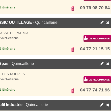
09 79 08 70 84
 itinéraire
SIC OUTILLAGE
- Quincaillerie
PASSE DE PATROA
Saint-étienne
04 77 21 15 15
 itinéraire
 Spas
- Quincaillerie
E DES ACIERIES
Saint-étienne
04 77 74 71 96
 itinéraire
fil Industrie
- Quincaillerie