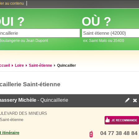
|
ler au contenu
UI ?
OÙ ?
 Boulangerie ou Jean Dupont
ex: Saint Malo ou 35400
ccueil
Loire
Saint-étienne
Quincailler
aillerie Saint-étienne
assery Michèle
- Quincaillerie
ULEVARD DES MINEURS
Saint-étienne
04 77 38 48 84
 itinéraire