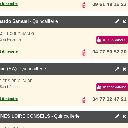
09 61 48 16 23
 itinéraire
ardo Samuel
- Quincaillerie
ACE BOBBY SANDS
Saint-étienne
04 77 80 52 20
 itinéraire
ier (SA)
- Quincaillerie
E DESIRE CLAUDE
Saint-étienne
04 77 32 47 21
 itinéraire
INES LOIRE CONSEILS
- Quincaillerie