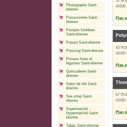
32 R
Photographe Saint-
42000 
étienne
Poissonnerie Saint-
Plan et
étienne
Pompes funèbres
Saint-étienne
Poly
Presse Saint-étienne
43 RU
Pressing Saint-étienne
42000 
Primeur fruits et
légumes Saint-étienne
Plan et
Quincaillerie Saint-
étienne
Thom
Salon de thé Saint-
étienne
67 R
Sex-shop Saint-
42000 
étienne
Supermarché -
Plan et
Hypermarché Saint-
étienne
Tabac Saint-étienne