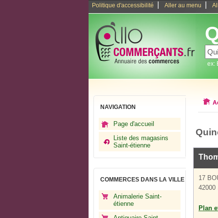
|
|
Politique d'accessibilité
Aller au menu
Al
Q
ex:
A
NAVIGATION
Page d'accueil
Quinc
Liste des magasins
Saint-étienne
Thom
17 BO
COMMERCES DANS LA VILLE
42000 
Animalerie Saint-
étienne
Plan et
Antiquaire Saint-