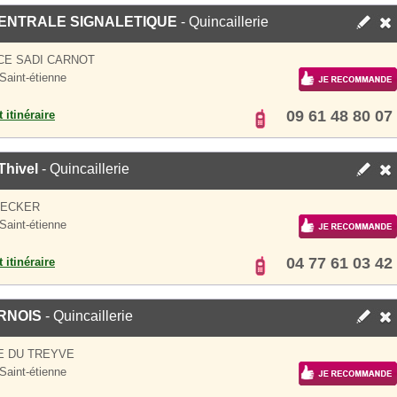
ENTRALE SIGNALETIQUE
- Quincaillerie
CE SADI CARNOT
Saint-étienne
09 61 48 80 07
 itinéraire
Thivel
- Quincaillerie
NECKER
Saint-étienne
04 77 61 03 42
 itinéraire
RNOIS
- Quincaillerie
E DU TREYVE
Saint-étienne