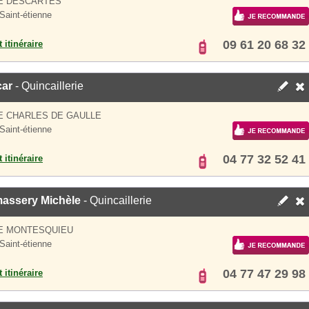
UE DESCARTES
Saint-étienne
09 61 20 68 32
 itinéraire
car
- Quincaillerie
E CHARLES DE GAULLE
Saint-étienne
04 77 32 52 41
 itinéraire
assery Michèle
- Quincaillerie
UE MONTESQUIEU
Saint-étienne
04 77 47 29 98
 itinéraire