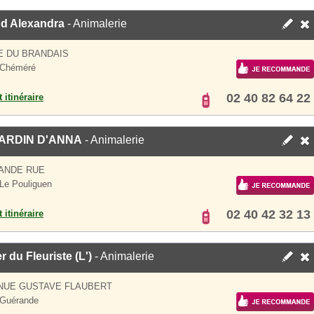
nd Alexandra
- Animalerie
E DU BRANDAIS
 Chéméré
02 40 82 64 22
 itinéraire
ARDIN D'ANNA
- Animalerie
ANDE RUE
Le Pouliguen
02 40 42 32 13
 itinéraire
er du Fleuriste (L')
- Animalerie
NUE GUSTAVE FLAUBERT
 Guérande