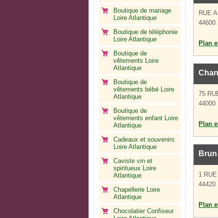
Boutique de mariage
RUE 
Loire Atlantique
44600 
Boutique de téléphonie
Loire Atlantique
Plan et
Boutique de
vêtements Loire
Atlantique
Chan
Boutique de
vêtements bébé Loire
75 RU
Atlantique
44000 
Boutique de
vêtements enfant Loire
Plan et
Atlantique
Cadeaux et souvenirs
Loire Atlantique
Brun 
Caviste vin et
spiritueux Loire
1 RUE
Atlantique
44420 
Chapellerie Loire
Atlantique
Plan et
Chocolatier Confiseur