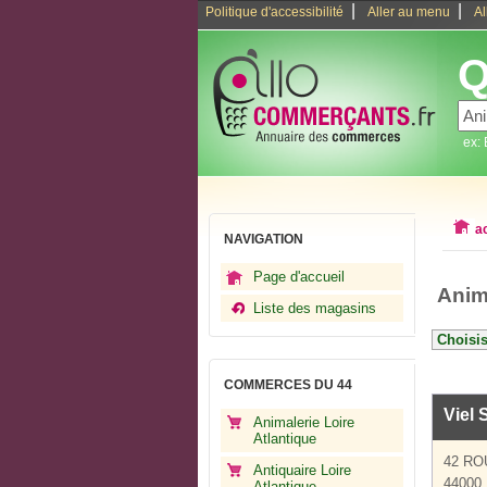
|
|
Politique d'accessibilité
Aller au menu
Al
Q
ex:
a
NAVIGATION
Page d'accueil
Anima
Liste des magasins
COMMERCES DU 44
Viel 
Animalerie Loire
Atlantique
42 RO
Antiquaire Loire
44000 
Atlantique