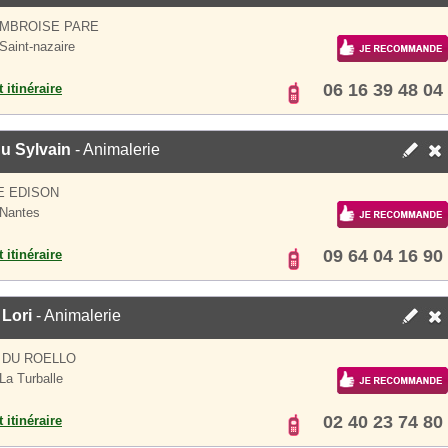
AMBROISE PARE
Saint-nazaire
06 16 39 48 04
 itinéraire
u Sylvain
- Animalerie
E EDISON
Nantes
09 64 04 16 90
 itinéraire
Lori
- Animalerie
 DU ROELLO
La Turballe
02 40 23 74 80
 itinéraire