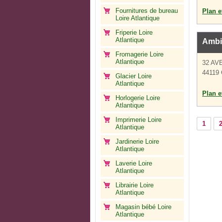
Fournitures de bureau
Plan et
Loire Atlantique
Friperie Loire
Atlantique
Ambi
Fromagerie Loire
Atlantique
32 AV
44119 
Glacier Loire
Atlantique
Plan et
Horlogerie Loire
Atlantique
Imprimerie Loire
1
Atlantique
Jardinerie Loire
Atlantique
Laverie Loire
Atlantique
Librairie Loire
Atlantique
Magasin bébé Loire
Atlantique