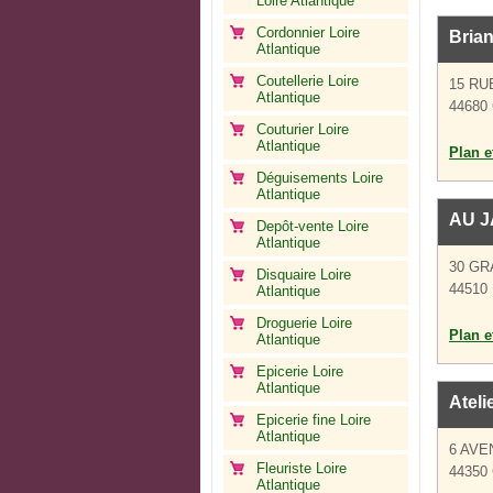
Loire Atlantique
Cordonnier Loire
Bria
Atlantique
Coutellerie Loire
15 RU
Atlantique
44680
Couturier Loire
Atlantique
Plan et
Déguisements Loire
Atlantique
AU J
Depôt-vente Loire
Atlantique
30 GR
Disquaire Loire
44510 
Atlantique
Droguerie Loire
Plan et
Atlantique
Epicerie Loire
Atlantique
Ateli
Epicerie fine Loire
Atlantique
6 AVE
Fleuriste Loire
44350
Atlantique