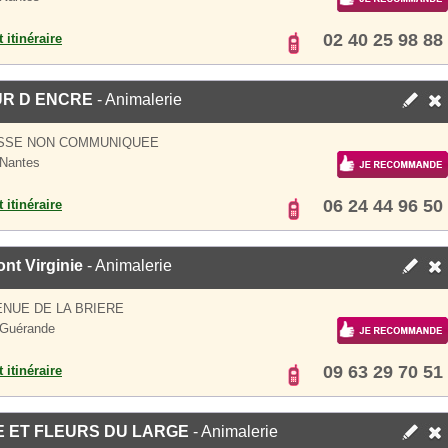
02 40 25 98 88
 itinéraire
UR D ENCRE
- Animalerie
SSE NON COMMUNIQUEE
Nantes
06 24 44 96 50
 itinéraire
nt Virginie
- Animalerie
ENUE DE LA BRIERE
 Guérande
09 63 29 70 51
 itinéraire
 ET FLEURS DU LARGE
- Animalerie