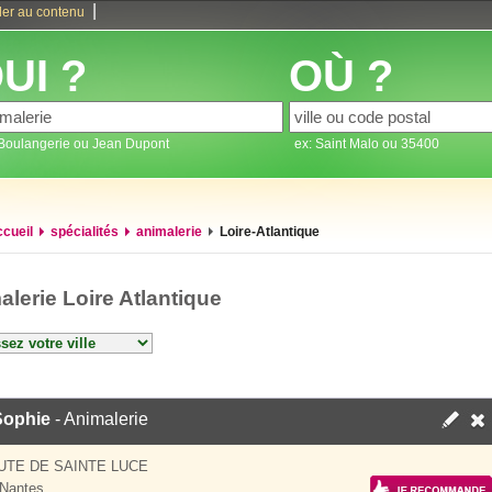
|
ler au contenu
UI ?
OÙ ?
 Boulangerie ou Jean Dupont
ex: Saint Malo ou 35400
ccueil
spécialités
animalerie
Loire-Atlantique
lerie Loire Atlantique
Sophie
- Animalerie
UTE DE SAINTE LUCE
Nantes