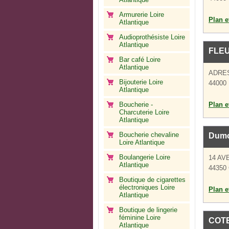
Armurerie Loire
Plan et
Atlantique
Audioprothésiste Loire
Atlantique
FLE
Bar café Loire
Atlantique
ADRE
Bijouterie Loire
44000 
Atlantique
Boucherie -
Plan et
Charcuterie Loire
Atlantique
Boucherie chevaline
Dumo
Loire Atlantique
Boulangerie Loire
14 AV
Atlantique
44350
Boutique de cigarettes
électroniques Loire
Plan et
Atlantique
Boutique de lingerie
féminine Loire
COTE
Atlantique