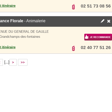
02 51 73 08 56
 itinéraire
ance Florale
- Animalerie
ENUE DU GENERAL DE GAULLE
Grandchamps-des-fontaines
02 40 77 51 26
 itinéraire
[...]
2
>
>>