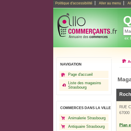
|
|
Politique d'accessibilité
Aller au menu
Al
Q
ex:
A
NAVIGATION
Page d'accueil
Maga
Liste des magasins
Strasbourg
Roch
RUE 
COMMERCES DANS LA VILLE
67000 
Animalerie Strasbourg
Plan et
Antiquaire Strasbourg