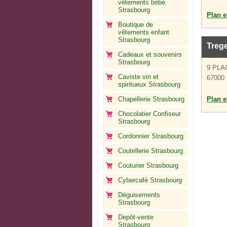
vêtements bébé
Strasbourg
Plan et
Boutique de
vêtements enfant
Strasbourg
Treg
Cadeaux et souvenirs
Strasbourg
9 PLA
Caviste vin et
67000 
spiritueux Strasbourg
Chapellerie Strasbourg
Plan et
Chocolatier Confiseur
Strasbourg
Cordonnier Strasbourg
Coutellerie Strasbourg
Couturier Strasbourg
Cybercafé Strasbourg
Déguisements
Strasbourg
Depôt-vente
Strasbourg