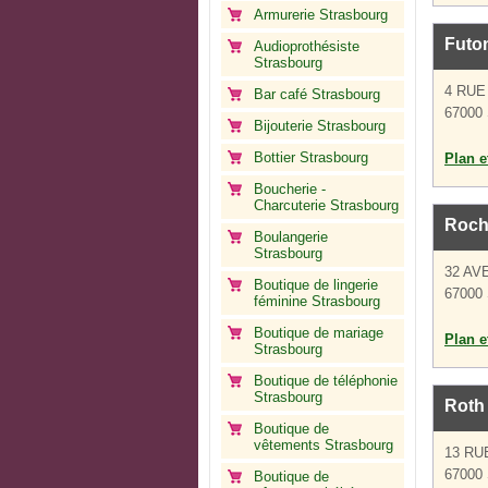
Armurerie Strasbourg
Futon
Audioprothésiste
Strasbourg
4 RU
Bar café Strasbourg
67000 
Bijouterie Strasbourg
Bottier Strasbourg
Plan et
Boucherie -
Charcuterie Strasbourg
Roch
Boulangerie
Strasbourg
32 AV
Boutique de lingerie
67000 
féminine Strasbourg
Boutique de mariage
Plan et
Strasbourg
Boutique de téléphonie
Strasbourg
Roth 
Boutique de
vêtements Strasbourg
13 RU
67000 
Boutique de