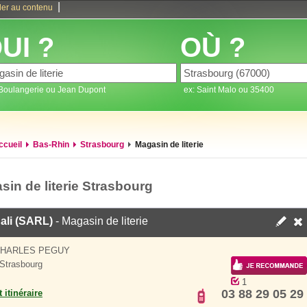
|
ler au contenu
UI ?
OÙ ?
 Boulangerie ou Jean Dupont
ex: Saint Malo ou 35400
ccueil
Bas-Rhin
Strasbourg
Magasin de literie
sin de literie Strasbourg
ali (SARL)
- Magasin de literie
CHARLES PEGUY
Strasbourg
1
03 88 29 05 29
 itinéraire