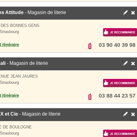
s Attitude
- Magasin de literie
E DES BONNES GENS
Strasbourg
03 90 40 39 98
 itinéraire
ali
- Magasin de literie
ENUE JEAN JAURES
Strasbourg
03 88 44 23 57
 itinéraire
X et Cie
- Magasin de literie
E DE BOULOGNE
Strasbourg