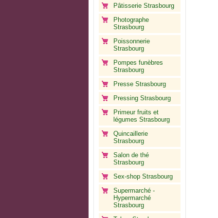
Pâtisserie Strasbourg
Photographe
Strasbourg
Poissonnerie
Strasbourg
Pompes funèbres
Strasbourg
Presse Strasbourg
Pressing Strasbourg
Primeur fruits et
légumes Strasbourg
Quincaillerie
Strasbourg
Salon de thé
Strasbourg
Sex-shop Strasbourg
Supermarché -
Hypermarché
Strasbourg