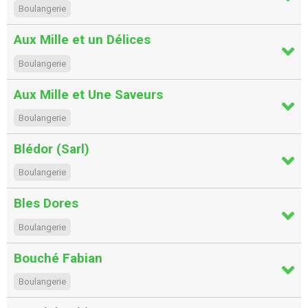
Boulangerie
Aux Mille et un Délices
Boulangerie
Aux Mille et Une Saveurs
Boulangerie
Blédor (Sarl)
Boulangerie
Bles Dores
Boulangerie
Bouché Fabian
Boulangerie