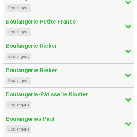
Boulangerie
Boulangerie Petite France
Boulangerie
Boulangerie Rieber
Boulangerie
Boulangerie Rieber
Boulangerie
Boulangerie-Pâtisserie Kloster
Boulangerie
Boulangeries Paul
Boulangerie