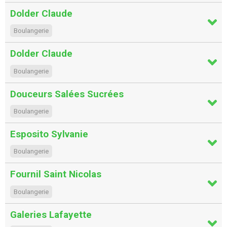
Dolder Claude
Boulangerie
Dolder Claude
Boulangerie
Douceurs Salées Sucrées
Boulangerie
Esposito Sylvanie
Boulangerie
Fournil Saint Nicolas
Boulangerie
Galeries Lafayette