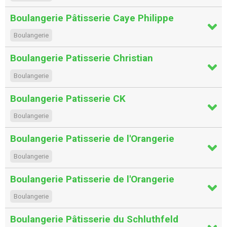
Boulangerie Pâtisserie Caye Philippe
Boulangerie
Boulangerie Patisserie Christian
Boulangerie
Boulangerie Patisserie CK
Boulangerie
Boulangerie Patisserie de l'Orangerie
Boulangerie
Boulangerie Patisserie de l'Orangerie
Boulangerie
Boulangerie Pâtisserie du Schluthfeld