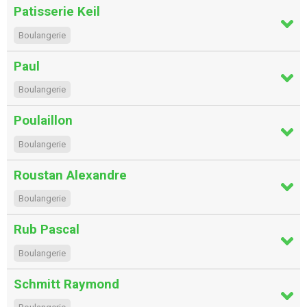
Patisserie Keil
Boulangerie
Paul
Boulangerie
Poulaillon
Boulangerie
Roustan Alexandre
Boulangerie
Rub Pascal
Boulangerie
Schmitt Raymond