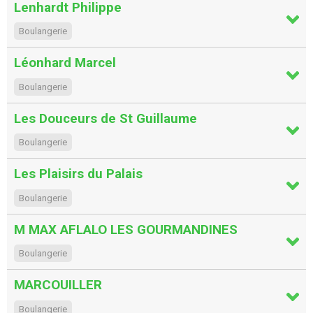
Lenhardt Philippe
Boulangerie
Léonhard Marcel
Boulangerie
Les Douceurs de St Guillaume
Boulangerie
Les Plaisirs du Palais
Boulangerie
M MAX AFLALO LES GOURMANDINES
Boulangerie
MARCOUILLER
Boulangerie