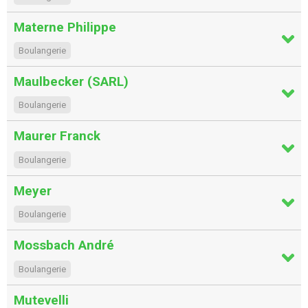
Materne Philippe
Boulangerie
Maulbecker (SARL)
Boulangerie
Maurer Franck
Boulangerie
Meyer
Boulangerie
Mossbach André
Boulangerie
Mutevelli