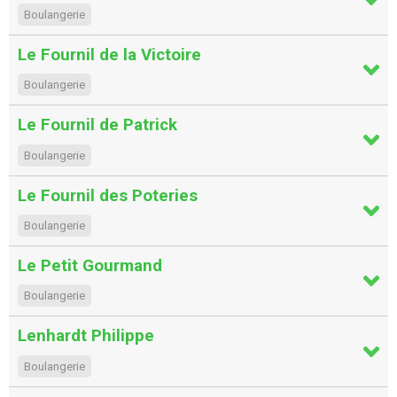
Boulangerie
Le Fournil de la Victoire
Boulangerie
Le Fournil de Patrick
Boulangerie
Le Fournil des Poteries
Boulangerie
Le Petit Gourmand
Boulangerie
Lenhardt Philippe
Boulangerie