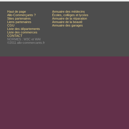
Haut de page
Annuaire des médecins
Allo-Commerçants ?
Écoles, collèges et lycées
Sites partenaires
Annuaire de la réparation
Liens partenaires
Annuaire de la beauté
CGU
Annuaire des garages
Liste des départements
Liste des commerces
CONTACT
NORMES : W3C et WAI
©2011 allo-commercants.fr