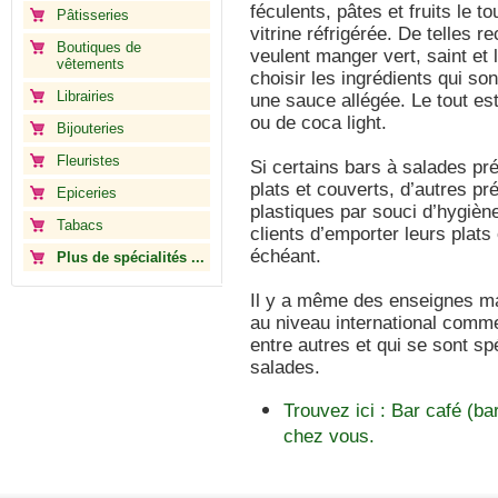
féculents, pâtes et fruits le t
Pâtisseries
vitrine réfrigérée. De telles 
Boutiques de
veulent manger vert, saint et 
vêtements
choisir les ingrédients qui son
Librairies
une sauce allégée. Le tout es
ou de coca light.
Bijouteries
Fleuristes
Si certains bars à salades pr
plats et couverts, d’autres pr
Epiceries
plastiques par souci d’hygiène 
Tabacs
clients d’emporter leurs plat
échéant.
Plus de spécialités ...
Il y a même des enseignes ma
au niveau international comme 
entre autres et qui se sont s
salades.
Trouvez ici : Bar café (b
chez vous.