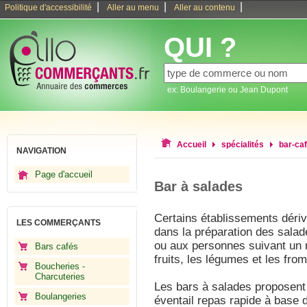
|
|
|
Politique d'accessibilité
Aller au menu
Aller au contenu
QUI ?
ex: Boulangerie ou Jean Dupont
Accueil
spécialités
bar-ca
NAVIGATION
Page d'accueil
Bar à salades
Certains établissements dériv
LES COMMERÇANTS
dans la préparation des salad
ou aux personnes suivant un
Bars cafés
fruits, les légumes et les fro
Boucheries -
Charcuteries
Les bars à salades proposent à
Boulangeries
éventail repas rapide à base