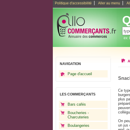
|
|
Politique d'accessibilité
Aller au menu
Al
Q
ex:
A
NAVIGATION
Page d'accueil
Snac
Ce typ
LES COMMERÇANTS
burgers
plus p
préparé
Bars cafés
peuven
collèg
Boucheries -
Charcuteries
On peu
un jus
Boulangeries
end, ou