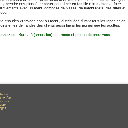
 y prendre des plats à emporter pour dîner en famille à la maison et faire
r aux enfants avec un menu composé de pizzas, de hamburgers, des frites et
isson.
ns chaudes et froides sont au menu, distribuées durant tous les repas selon
oins et les demandes des clients aussi biens les jeunes que les adultes.
rouvez ici : Bar café (snack bar) en France et proche de chez vous.
decins
et lycées
paration
auté
rages