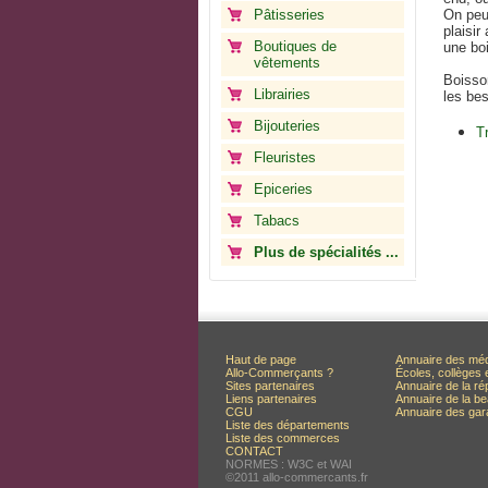
Pâtisseries
On peut
plaisi
Boutiques de
une bo
vêtements
Boisso
Librairies
les bes
Bijouteries
T
Fleuristes
Epiceries
Tabacs
Plus de spécialités ...
Haut de page
Annuaire des mé
Allo-Commerçants ?
Écoles, collèges 
Sites partenaires
Annuaire de la ré
Liens partenaires
Annuaire de la be
CGU
Annuaire des ga
Liste des départements
Liste des commerces
CONTACT
NORMES : W3C et WAI
©2011 allo-commercants.fr