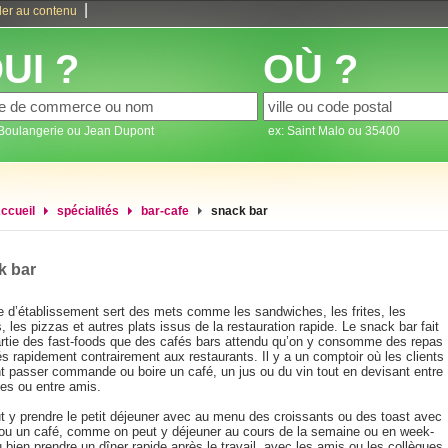
|
ler au contenu
UI ?
OÙ ?
 Boulangerie ou Jean Dupont
ex: Saint Malo ou 35400
ccueil
spécialités
bar-cafe
snack bar
k bar
e d’établissement sert des mets comme les sandwiches, les frites, les
, les pizzas et autres plats issus de la restauration rapide. Le snack bar fait
artie des fast-foods que des cafés bars attendu qu’on y consomme des repas
s rapidement contrairement aux restaurants. Il y a un comptoir où les clients
t passer commande ou boire un café, un jus ou du vin tout en devisant entre
ues ou entre amis.
t y prendre le petit déjeuner avec au menu des croissants ou des toast avec
 ou un café, comme on peut y déjeuner au cours de la semaine ou en week-
 bien prendre un dîner rapide après le travail, avec les amis ou les collègues.