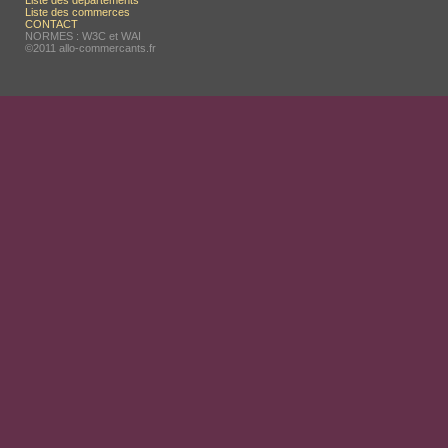
Liste des départements
Liste des commerces
CONTACT
NORMES : W3C et WAI
©2011 allo-commercants.fr