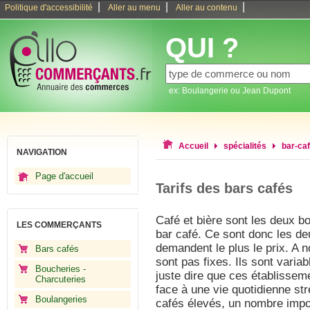
|
|
|
Politique d'accessibilité
Aller au menu
Aller au contenu
QUI ?
ex: Boulangerie ou Jean Dupont
Accueil
spécialités
bar-ca
NAVIGATION
Page d'accueil
Tarifs des bars cafés
Café et bière sont les deux b
LES COMMERÇANTS
bar café. Ce sont donc les deu
demandent le plus le prix. A n
Bars cafés
sont pas fixes. Ils sont variab
Boucheries -
juste dire que ces établissem
Charcuteries
face à une vie quotidienne str
Boulangeries
cafés élevés, un nombre impo