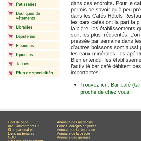
dans ces endroits. Pour le caf
Pâtisseries
permis de savoir qu’à peu pr
Boutiques de
dans les Cafés Hôtels Resta
vêtements
les bars cafés ont la part la 
Librairies
la bière, les établissements q
sont les plus fréquentés. L’on
Bijouteries
pressée par semaine dans les 
Fleuristes
d’autres boissons sont aussi 
les eaux minérales, les apériti
Epiceries
Bien entendu, les établissem
Tabacs
l'activité bar café débitent d
importantes.
Plus de spécialités ...
Trouvez ici : Bar café (ta
proche de chez vous.
Haut de page
Annuaire des médecins
Allo-Commerçants ?
Écoles, collèges et lycées
Sites partenaires
Annuaire de la réparation
Liens partenaires
Annuaire de la beauté
CGU
Annuaire des garages