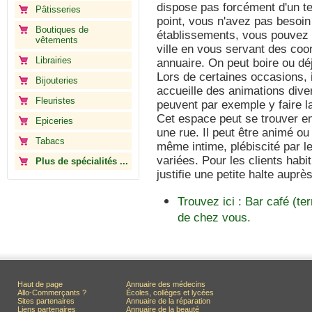
dispose pas forcément d'un te
Pâtisseries
point, vous n'avez pas besoin 
Boutiques de
établissements, vous pouvez 
vêtements
ville en vous servant des coo
Librairies
annuaire. On peut boire ou déj
Lors de certaines occasions, 
Bijouteries
accueille des animations dive
Fleuristes
peuvent par exemple y faire l
Cet espace peut se trouver e
Epiceries
une rue. Il peut être animé o
Tabacs
même intime, plébiscité par le
variées. Pour les clients hab
Plus de spécialités ...
justifie une petite halte auprès
Trouvez ici : Bar café (t
de chez vous.
Haut de page
Annuaire des médecins
Allo-Commerçants ?
Écoles, collèges et lycées
Sites partenaires
Annuaire de la réparation
Liens partenaires
Annuaire de la beauté