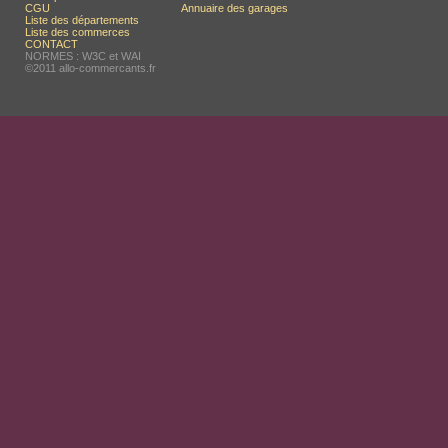
CGU
Annuaire des garages
Liste des départements
Liste des commerces
CONTACT
NORMES : W3C et WAI
©2011 allo-commercants.fr