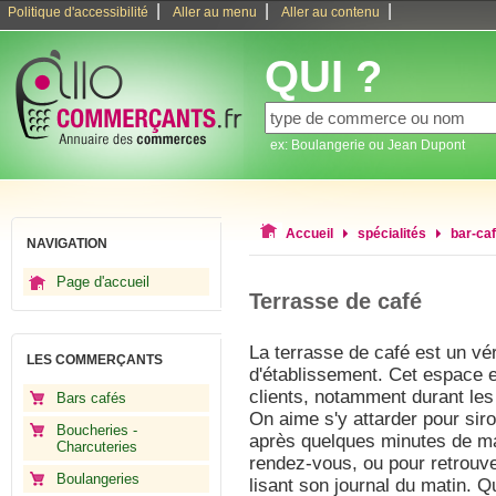
|
|
|
Politique d'accessibilité
Aller au menu
Aller au contenu
QUI ?
ex: Boulangerie ou Jean Dupont
Accueil
spécialités
bar-ca
NAVIGATION
Page d'accueil
Terrasse de café
La terrasse de café est un vér
LES COMMERÇANTS
d'établissement. Cet espace es
clients, notamment durant les
Bars cafés
On aime s'y attarder pour sirot
Boucheries -
après quelques minutes de mar
Charcuteries
rendez-vous, ou pour retrouver
Boulangeries
lisant son journal du matin. Q