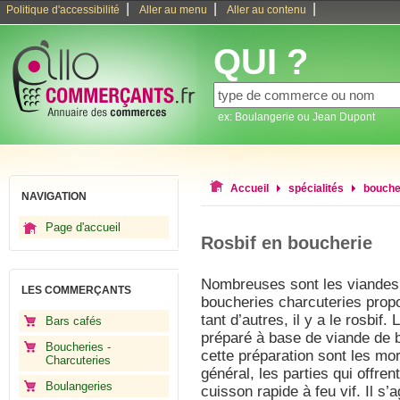
|
|
|
Politique d'accessibilité
Aller au menu
Aller au contenu
QUI ?
ex: Boulangerie ou Jean Dupont
Accueil
spécialités
bouche
NAVIGATION
Page d'accueil
Rosbif en boucherie
Nombreuses sont les viandes
LES COMMERÇANTS
boucheries charcuteries pro
tant d’autres, il y a le rosbif.
Bars cafés
préparé à base de viande de 
Boucheries -
cette préparation sont les mo
Charcuteries
général, les parties qui offre
Boulangeries
cuisson rapide à feu vif. Il s’a