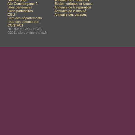
Haut de page
Annuaire des médecins
Allo-Commerçants ?
Écoles, collèges et lycées
Sites partenaires
Annuaire de la réparation
Liens partenaires
Annuaire de la beauté
CGU
Annuaire des garages
Liste des départements
Liste des commerces
CONTACT
NORMES : W3C et WAI
©2011 allo-commercants.fr