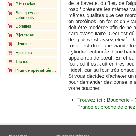
de la bavette, du filet, de l’ai
Pâtisseries
rosbif présente les mêmes vale
Boutiques de
mêmes qualités que ces morce
vêtements
en protéines, en fer et en vi
Librairies
doit être modérée afin de ne 
cardiovasculaire. Ceci est dû
Bijouteries
de lipides est assez élevé. D
Fleuristes
rosbif est donc une viande tr
cylindre, entourée d’une bard
Epiceries
appelé rôti de bœuf. En effet
Tabacs
four, où il est cuit en très p
l’idéal, car au four très chaud
Plus de spécialités ...
Si vous décidez d'acheter un r
pour demander des conseils su
votre boucher.
Trouvez ici : Boucherie - 
France et proche de chez