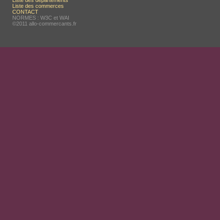
Liste des départements
Liste des commerces
CONTACT
NORMES : W3C et WAI
©2011 allo-commercants.fr