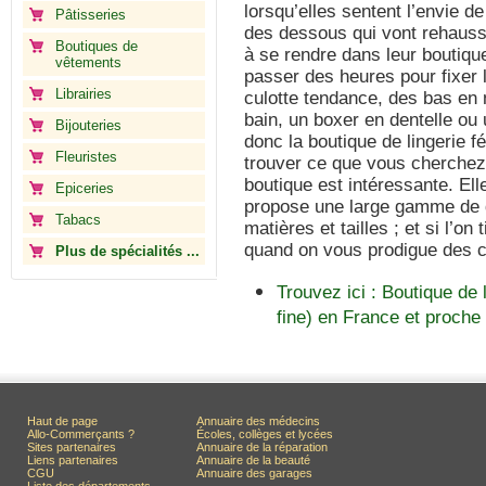
lorsqu’elles sentent l’envie de
Pâtisseries
des dessous qui vont rehausse
Boutiques de
à se rendre dans leur boutique 
vêtements
passer des heures pour fixer 
Librairies
culotte tendance, des bas en 
bain, un boxer en dentelle ou
Bijouteries
donc la boutique de lingerie 
Fleuristes
trouver ce que vous cherchez.
boutique est intéressante. Elle
Epiceries
propose une large gamme de d
Tabacs
matières et tailles ; et si l’o
quand on vous prodigue des c
Plus de spécialités ...
Trouvez ici : Boutique de 
fine) en France et proche
Haut de page
Annuaire des médecins
Allo-Commerçants ?
Écoles, collèges et lycées
Sites partenaires
Annuaire de la réparation
Liens partenaires
Annuaire de la beauté
CGU
Annuaire des garages