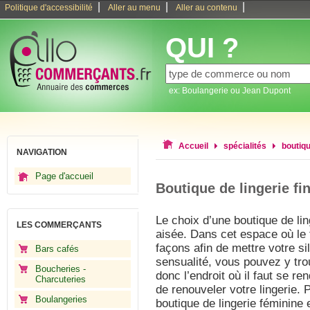
|
|
|
Politique d'accessibilité
Aller au menu
Aller au contenu
QUI ?
ex: Boulangerie ou Jean Dupont
Accueil
spécialités
boutiqu
NAVIGATION
Page d'accueil
Boutique de lingerie fi
Le choix d’une boutique de lin
LES COMMERÇANTS
aisée. Dans cet espace où le 
façons afin de mettre votre si
Bars cafés
sensualité, vous pouvez y tro
Boucheries -
donc l’endroit où il faut se r
Charcuteries
de renouveler votre lingerie
Boulangeries
boutique de lingerie féminine