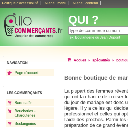
|
|
|
Politique d'accessibilité
Aller au menu
Aller au contenu
QUI ?
ex: Boulangerie ou Jean Dupont
Accueil
spécialités
boutiq
NAVIGATION
Page d'accueil
Bonne boutique de mar
La plupart des femmes rêvent 
LES COMMERÇANTS
qui ont la chance de croiser l
du jour de mariage est donc u
Bars cafés
légère. Il y a celles qui décid
Boucheries -
professionnel et celles qui o
Charcuteries
l'aide des proches. Parmi les 
Boulangeries
préparation de ce grand événe