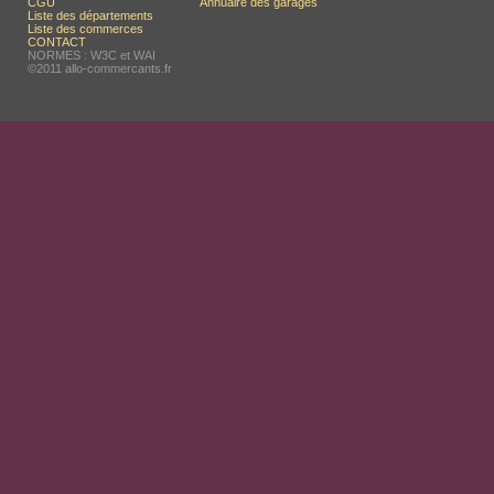
CGU
Annuaire des garages
Liste des départements
Liste des commerces
CONTACT
NORMES : W3C et WAI
©2011 allo-commercants.fr