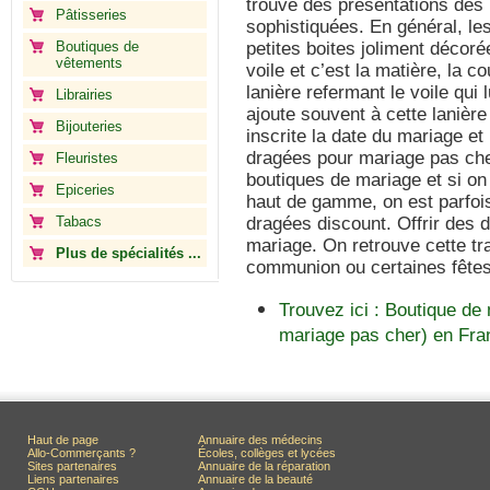
trouve des présentations des 
Pâtisseries
sophistiquées. En général, le
Boutiques de
petites boites joliment décoré
vêtements
voile et c’est la matière, la c
lanière refermant le voile qui 
Librairies
ajoute souvent à cette lanière
Bijouteries
inscrite la date du mariage e
dragées pour mariage pas che
Fleuristes
boutiques de mariage et si o
Epiceries
haut de gamme, on est parfois 
Tabacs
dragées discount. Offrir des d
mariage. On retrouve cette tr
Plus de spécialités ...
communion ou certaines fêtes
Trouvez ici : Boutique de
mariage pas cher) en Fra
Haut de page
Annuaire des médecins
Allo-Commerçants ?
Écoles, collèges et lycées
Sites partenaires
Annuaire de la réparation
Liens partenaires
Annuaire de la beauté