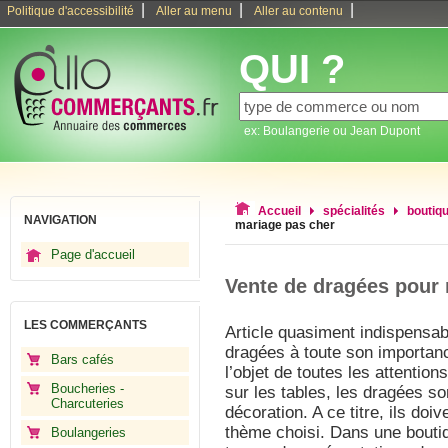
|
|
|
Politique d'accessibilité
Aller au menu
Aller au contenu
QUI ?
ex: Boulangerie ou Jean Dupont
Accueil
spécialités
boutiq
NAVIGATION
mariage pas cher
Page d'accueil
Vente de dragées pour 
LES COMMERÇANTS
Article quasiment indispensab
dragées à toute son importan
Bars cafés
l’objet de toutes les attenti
Boucheries -
sur les tables, les dragées so
Charcuteries
décoration. A ce titre, ils do
thème choisi. Dans une bouti
Boulangeries