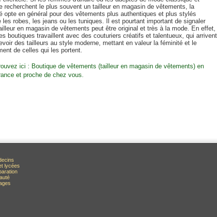
e recherchent le plus souvent un tailleur en magasin de vêtements, la
té opte en général pour des vêtements plus authentiques et plus stylés
es robes, les jeans ou les tuniques. Il est pourtant important de signaler
ailleur en magasin de vêtements peut être original et très à la mode. En effet,
es boutiques travaillent avec des couturiers créatifs et talentueux, qui arrivent
voir des tailleurs au style moderne, mettant en valeur la féminité et le
ment de celles qui les portent.
rouvez ici : Boutique de vêtements (tailleur en magasin de vêtements) en
rance et proche de chez vous.
decins
et lycées
paration
auté
rages