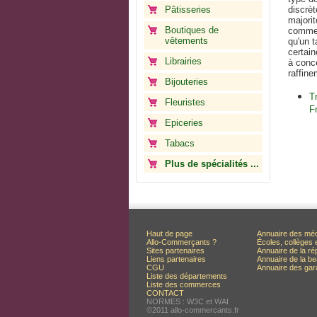
Pâtisseries
discrèt
majori
Boutiques de
comme l
vêtements
qu'un t
certain
Librairies
à conce
raffine
Bijouteries
T
Fleuristes
F
Epiceries
Tabacs
Plus de spécialités ...
Haut de page
Annuaire des mé
Allo-Commerçants ?
Écoles, collèges 
Sites partenaires
Annuaire de la ré
Liens partenaires
Annuaire de la be
CGU
Annuaire des ga
Liste des départements
Liste des commerces
CONTACT
NORMES : W3C et WAI
©2011 allo-commercants.fr