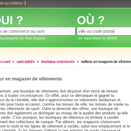
|
ler au contenu
UI ?
OÙ ?
 Boulangerie ou Jean Dupont
ex: Saint Malo ou 35400
ccueil
spécialités
boutique-vetements
tailleur en magasin de vêtem
eur en magasin de vêtements
ement, une boutique de vêtements doit disposer d'un stock de tenues
es à toutes circonstances. En effet, pour se démarquer et gagner la
ce de la clientèle, elle doit s’approvisionner en vêtements tendances et
riés pour toute occasion, comme les tenues de ville, les tenues de soirée ou
les vêtements de sport. Outre la diversité des offres, une boutique de
ts doit également se distinguer au niveau de la qualité des produits qu’elle
vente. C’est pourquoi, les boutiques de référence se limitent à vendre
ment des collections de marque. Par ailleurs, les magasins choisissent
nt le style et les lignes de vêtement à vendre, selon leur emplacement et le
 clientèle. Si les femmes d'affaire ou les adeptes de mode classique et