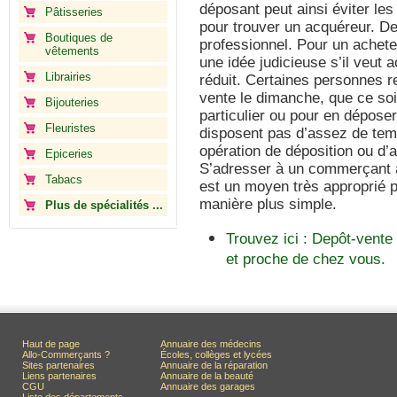
déposant peut ainsi éviter les
Pâtisseries
pour trouver un acquéreur. De 
Boutiques de
professionnel. Pour un achete
vêtements
une idée judicieuse s’il veut a
Librairies
réduit. Certaines personnes r
vente le dimanche, que ce soi
Bijouteries
particulier ou pour en déposer
Fleuristes
disposent pas d’assez de temp
opération de déposition ou d’a
Epiceries
S’adresser à un commerçant a
Tabacs
est un moyen très approprié p
manière plus simple.
Plus de spécialités ...
Trouvez ici : Depôt-vente
et proche de chez vous.
Haut de page
Annuaire des médecins
Allo-Commerçants ?
Écoles, collèges et lycées
Sites partenaires
Annuaire de la réparation
Liens partenaires
Annuaire de la beauté
CGU
Annuaire des garages