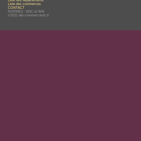
Liste des départements
Liste des commerces
CONTACT
NORMES : W3C et WAI
©2011 allo-commercants.fr