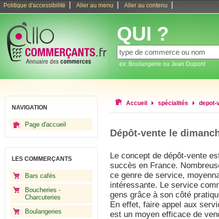
|
|
|
Politique d'accessibilité
Aller au menu
Aller au contenu
QUI ?
ex: Boulangerie ou Jean Dupont
Accueil
spécialités
depot-
NAVIGATION
Page d'accueil
Dépôt-vente le dimanc
Le concept de dépôt-vente est
LES COMMERÇANTS
succès en France. Nombreuses
ce genre de service, moyenn
Bars cafés
intéressante. Le service com
Boucheries -
gens grâce à son côté pratiqu
Charcuteries
En effet, faire appel aux serv
Boulangeries
est un moyen efficace de ven