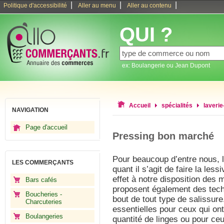
|
|
|
Politique d'accessibilité
Aller au menu
Aller au contenu
QUI ?
ex: Boulangerie ou Jean Dupont
Accueil
spécialités
laverie
NAVIGATION
Page d'accueil
Pressing bon marché
Pour beaucoup d’entre nous, l
LES COMMERÇANTS
quant il s’agit de faire la le
effet à notre disposition des
Bars cafés
proposent également des tech
Boucheries -
bout de tout type de salissur
Charcuteries
essentielles pour ceux qui on
Boulangeries
quantité de linges ou pour ceu