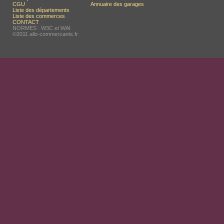
CGU
Annuaire des garages
Liste des départements
Liste des commerces
CONTACT
NORMES : W3C et WAI
©2011 allo-commercants.fr