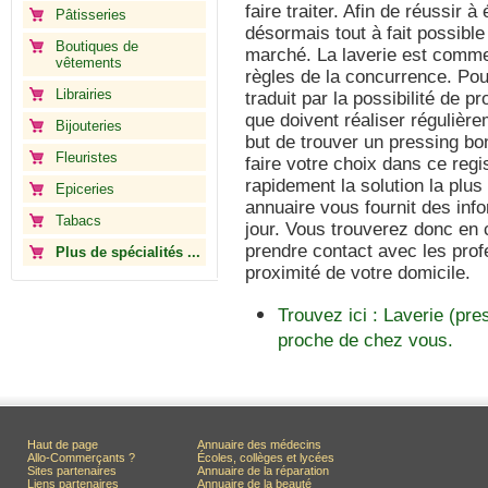
faire traiter. Afin de réussir 
Pâtisseries
désormais tout à fait possibl
Boutiques de
marché. La laverie est comme
vêtements
règles de la concurrence. Po
Librairies
traduit par la possibilité de 
que doivent réaliser régulièr
Bijouteries
but de trouver un pressing b
Fleuristes
faire votre choix dans ce regi
rapidement la solution la plu
Epiceries
annuaire vous fournit des inf
Tabacs
jour. Vous trouverez donc en c
prendre contact avec les prof
Plus de spécialités ...
proximité de votre domicile.
Trouvez ici : Laverie (pr
proche de chez vous.
Haut de page
Annuaire des médecins
Allo-Commerçants ?
Écoles, collèges et lycées
Sites partenaires
Annuaire de la réparation
Liens partenaires
Annuaire de la beauté