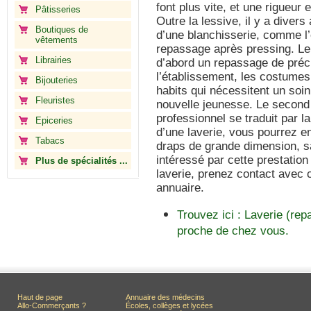
font plus vite, et une rigueur 
Pâtisseries
Outre la lessive, il y a diver
Boutiques de
d’une blanchisserie, comme l’
vêtements
repassage après pressing. Le
Librairies
d’abord un repassage de préci
l’établissement, les costumes,
Bijouteries
habits qui nécessitent un soin
Fleuristes
nouvelle jeunesse. Le secon
professionnel se traduit par l
Epiceries
d’une laverie, vous pourrez en
Tabacs
draps de grande dimension, s
intéressé par cette prestatio
Plus de spécialités ...
laverie, prenez contact avec c
annuaire.
Trouvez ici : Laverie (re
proche de chez vous.
Haut de page
Annuaire des médecins
Allo-Commerçants ?
Écoles, collèges et lycées