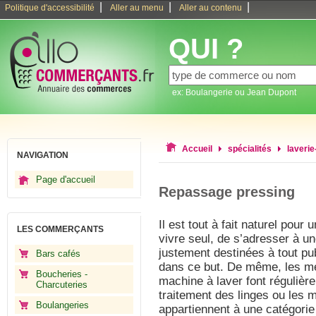
|
|
|
Politique d'accessibilité
Aller au menu
Aller au contenu
QUI ?
ex: Boulangerie ou Jean Dupont
Accueil
spécialités
laverie
NAVIGATION
Page d'accueil
Repassage pressing
Il est tout à fait naturel pour
LES COMMERÇANTS
vivre seul, de s’adresser à u
justement destinées à tout pu
Bars cafés
dans ce but. De même, les m
Boucheries -
machine à laver font régulièr
Charcuteries
traitement des linges ou les 
Boulangeries
appartiennent à une catégorie