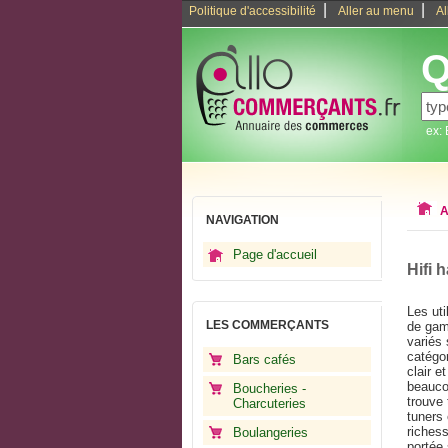
|
|
Politique d'accessibilité
Aller au menu
Al
Q
ex:
A
NAVIGATION
Page d'accueil
Hifi 
Les uti
LES COMMERÇANTS
de gam
variés 
catégor
Bars cafés
clair e
beauco
Boucheries -
trouve
Charcuteries
tuners 
richess
Boulangeries
portée 