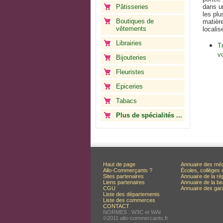
Pâtisseries
dans un
les plu
Boutiques de
matière
vêtements
localis
Librairies
T
v
Bijouteries
Fleuristes
Epiceries
Tabacs
Plus de spécialités ...
Haut de page
Annuaire des mé
Allo-Commerçants ?
Écoles, collèges 
Sites partenaires
Annuaire de la ré
Liens partenaires
Annuaire de la be
CGU
Annuaire des ga
Liste des départements
Liste des commerces
CONTACT
NORMES : W3C et WAI
©2011 allo-commercants.fr