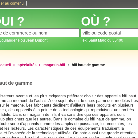
|
ler au contenu
UI ?
OÙ ?
 Boulangerie ou Jean Dupont
ex: Saint Malo ou 35400
ccueil
spécialités
magasin-hifi
hifi haut de gamme
haut de gamme
lisateurs avertis et les plus exigeants préfèrent choisir des appareils hifi haut
me au moment de l’achat. À ce sujet, ils ont le choix parmi des modèles très
sur le marché. Les fabricants déclinent d’ailleurs leurs produits en plusieurs
ies, des appareils à la pointe de la technologie qui reproduisent un son très
t fidèle. Dans un magasin de hifi, il va sans dire que ces appareils sont
up plus chers que les autres. Dans le domaine du hifi haut de gamme, on
 toute sorte d’appareils comme les amplis de puissance, les enceintes, les
et les lecteurs. Les caractéristiques de ces équipements traduisent la
e et l’avancée de la technologie utilisée. On note aussi une grande attention
sur le design. En effet, les enceintes, les chaines ou les amplis sont conçus