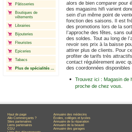
alors de bien comparer pour é
Pâtisseries
des magasins hifi varient don
Boutiques de
sein d’un même point de vente,
vêtements
fonction des saisons. Il est 
Librairies
des promotions lors de la so
l’approche des fêtes, sans ou
Bijouteries
des soldes. Tout au long de l’
Fleuristes
revoir ses prix à la baisse po
attirer plus de clients. Pour c
Epiceries
profiter de tarifs très attractif
Tabacs
contact régulièrement avec q
des coordonnées disponibles s
Plus de spécialités ...
Trouvez ici : Magasin de h
proche de chez vous.
Haut de page
Annuaire des médecins
Allo-Commerçants ?
Écoles, collèges et lycées
Sites partenaires
Annuaire de la réparation
Liens partenaires
Annuaire de la beauté
CGU
Annuaire des garages