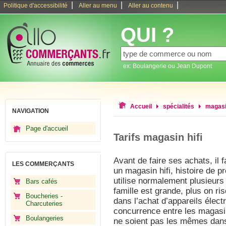
|
|
|
Politique d'accessibilité
Aller au menu
Aller au contenu
QUI ?
ex: Boulangerie ou Jean Dupont
Accueil
spécialités
magasin
NAVIGATION
Page d'accueil
Tarifs magasin hifi
Avant de faire ses achats, il f
LES COMMERÇANTS
un magasin hifi, histoire de p
utilise normalement plusieurs 
Bars cafés
famille est grande, plus on ri
Boucheries -
dans l’achat d’appareils élec
Charcuteries
concurrence entre les magasin
Boulangeries
ne soient pas les mêmes dans 