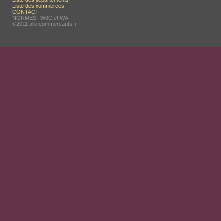
Liste des départements
Liste des commerces
CONTACT
NORMES : W3C et WAI
©2011 allo-commercants.fr