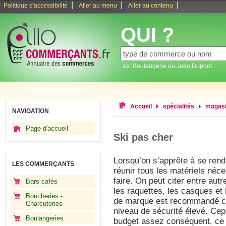
|
|
|
Politique d'accessibilité
Aller au menu
Aller au contenu
QUI ?
ex: Boulangerie ou Jean Dupont
Accueil
spécialités
magasi
NAVIGATION
Page d'accueil
Ski pas cher
Lorsqu’on s’apprête à se rend
LES COMMERÇANTS
réunir tous les matériels néc
faire. On peut citer entre autr
Bars cafés
les raquettes, les casques et 
Boucheries -
de marque est recommandé car
Charcuteries
niveau de sécurité élevé. Cep
Boulangeries
budget assez conséquent, ce q