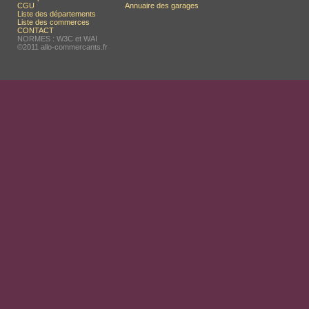
CGU
Annuaire des garages
Liste des départements
Liste des commerces
CONTACT
NORMES : W3C et WAI
©2011 allo-commercants.fr