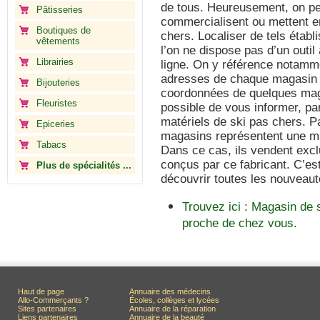
de tous. Heureusement, on pe
Pâtisseries
commercialisent ou mettent en
Boutiques de
chers. Localiser de tels établi
vêtements
l’on ne dispose pas d’un outi
Librairies
ligne. On y référence notamm
adresses de chaque magasin d
Bijouteries
coordonnées de quelques maga
Fleuristes
possible de vous informer, pa
matériels de ski pas chers. P
Epiceries
magasins représentent une m
Tabacs
Dans ce cas, ils vendent exc
conçus par ce fabricant. C’est
Plus de spécialités ...
découvrir toutes les nouveau
Trouvez ici : Magasin de 
proche de chez vous.
Haut de page
Annuaire des médecins
Allo-Commerçants ?
Écoles, collèges et lycées
Sites partenaires
Annuaire de la réparation
Liens partenaires
Annuaire de la beauté