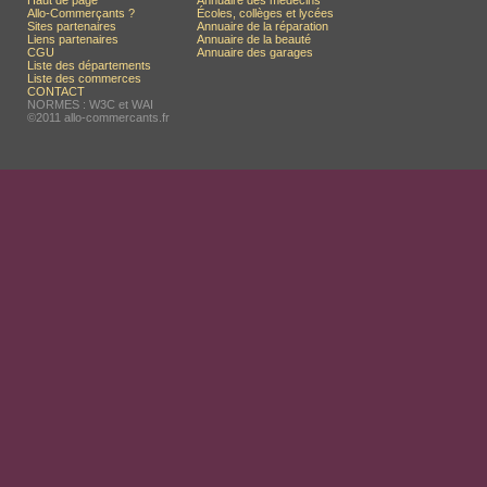
Haut de page
Annuaire des médecins
Allo-Commerçants ?
Écoles, collèges et lycées
Sites partenaires
Annuaire de la réparation
Liens partenaires
Annuaire de la beauté
CGU
Annuaire des garages
Liste des départements
Liste des commerces
CONTACT
NORMES : W3C et WAI
©2011 allo-commercants.fr