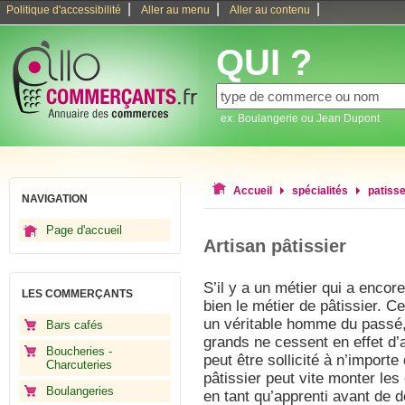
|
|
|
Politique d'accessibilité
Aller au menu
Aller au contenu
QUI ?
ex: Boulangerie ou Jean Dupont
Accueil
spécialités
patisse
NAVIGATION
Page d'accueil
Artisan pâtissier
S’il y a un métier qui a encor
LES COMMERÇANTS
bien le métier de pâtissier. C
un véritable homme du passé, 
Bars cafés
grands ne cessent en effet d’ap
Boucheries -
peut être sollicité à n’importe
Charcuteries
pâtissier peut vite monter le
Boulangeries
en tant qu’apprenti avant de de