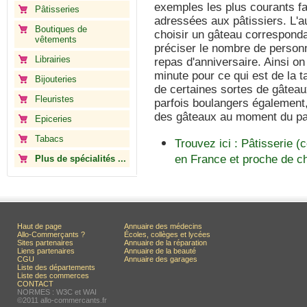
exemples les plus courants f
Pâtisseries
adressées aux pâtissiers. L'a
Boutiques de
choisir un gâteau corresponda
vêtements
préciser le nombre de personn
Librairies
repas d'anniversaire. Ainsi on
minute pour ce qui est de la ta
Bijouteries
de certaines sortes de gâteaux
Fleuristes
parfois boulangers également, 
des gâteaux au moment du p
Epiceries
Tabacs
Trouvez ici : Pâtisserie 
en France et proche de c
Plus de spécialités ...
Haut de page
Annuaire des médecins
Allo-Commerçants ?
Écoles, collèges et lycées
Sites partenaires
Annuaire de la réparation
Liens partenaires
Annuaire de la beauté
CGU
Annuaire des garages
Liste des départements
Liste des commerces
CONTACT
NORMES : W3C et WAI
©2011 allo-commercants.fr