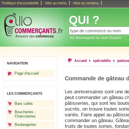
|
|
|
Politique d'accessibilité
Aller au menu
Aller au contenu
QUI ?
ex: Boulangerie ou Jean Dupont
Accueil
spécialités
patisse
NAVIGATION
Page d'accueil
Commande de gâteau d'
Les anniversaires sont une d
LES COMMERÇANTS
peut commander un gâteau che
pâtisseries, qui sont les bou
Bars cafés
sucrés, on trouve toutes sort
Boucheries -
variés. Faire appel au pâtissi
Charcuteries
commander un gâteau. Gâteau 
Boulangeries
fruits de toutes sortes, fondan