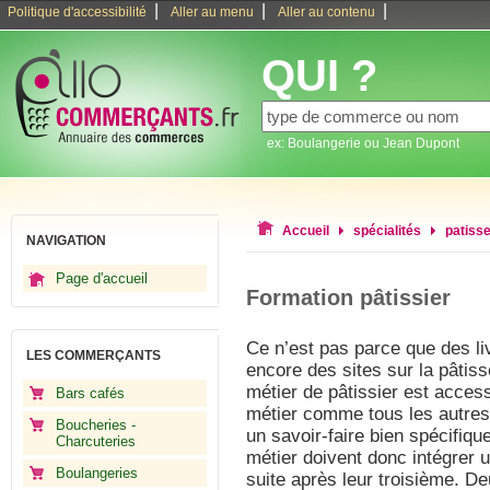
|
|
|
Politique d'accessibilité
Aller au menu
Aller au contenu
QUI ?
ex: Boulangerie ou Jean Dupont
Accueil
spécialités
patisse
NAVIGATION
Page d'accueil
Formation pâtissier
Ce n’est pas parce que des li
LES COMMERÇANTS
encore des sites sur la pâtiss
métier de pâtissier est accessi
Bars cafés
métier comme tous les autres
Boucheries -
un savoir-faire bien spécifiq
Charcuteries
métier doivent donc intégrer u
Boulangeries
suite après leur troisième. D