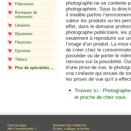
photographe ne se contente p
Pâtisseries
photographies. Sous la directi
Boutiques de
il modèle parfois l’environne
vêtements
valeur les produits ou les pe
Librairies
effet, dans le domaine profes
photographe publicitaire, les 
Bijouteries
seulement à reproduire sur u
Fleuristes
l’image d’un produit. La mise
de créer chez le consommate
Epiceries
posséder ou de porter le mêm
Tabacs
retrouve sur la possibilité. Ou
d’une prise de vue, le photo
Plus de spécialités ...
vrai cinéaste qui essaie de 
les prises de vue qu’il a effec
Trouvez ici : Photographe
et proche de chez vous.
Haut de page
Annuaire des médecins
Allo-Commerçants ?
Écoles, collèges et lycées