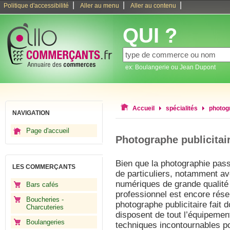
|
|
|
Politique d'accessibilité
Aller au menu
Aller au contenu
QUI ?
ex: Boulangerie ou Jean Dupont
Accueil
spécialités
photog
NAVIGATION
Page d'accueil
Photographe publicitai
Bien que la photographie pas
LES COMMERÇANTS
de particuliers, notamment av
numériques de grande qualité
Bars cafés
professionnel est encore rés
Boucheries -
photographe publicitaire fait 
Charcuteries
disposent de tout l’équipemen
Boulangeries
techniques incontournables po