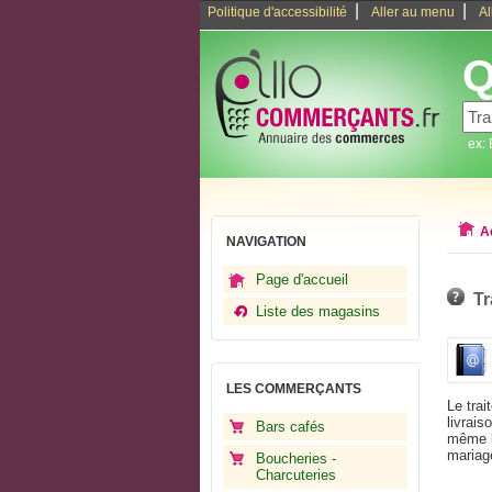
|
|
Politique d'accessibilité
Aller au menu
Al
Q
ex:
A
NAVIGATION
Page d'accueil
Tr
Liste des magasins
LES COMMERÇANTS
Le trai
livrais
Bars cafés
même l
mariage
Boucheries -
assurer
Charcuteries
gastro