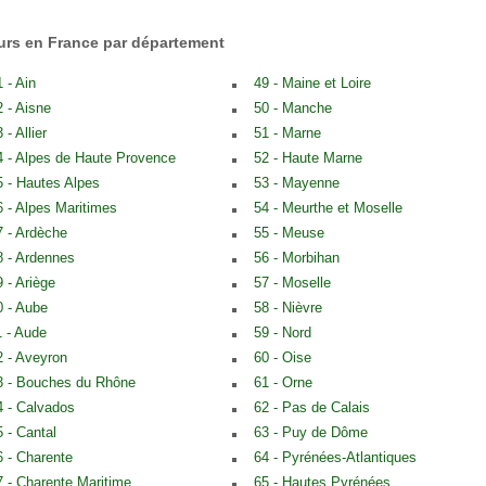
eurs en France par département
 - Ain
49 - Maine et Loire
2 - Aisne
50 - Manche
 - Allier
51 - Marne
4 - Alpes de Haute Provence
52 - Haute Marne
5 - Hautes Alpes
53 - Mayenne
6 - Alpes Maritimes
54 - Meurthe et Moselle
7 - Ardèche
55 - Meuse
8 - Ardennes
56 - Morbihan
9 - Ariège
57 - Moselle
0 - Aube
58 - Nièvre
1 - Aude
59 - Nord
2 - Aveyron
60 - Oise
3 - Bouches du Rhône
61 - Orne
4 - Calvados
62 - Pas de Calais
5 - Cantal
63 - Puy de Dôme
6 - Charente
64 - Pyrénées-Atlantiques
7 - Charente Maritime
65 - Hautes Pyrénées