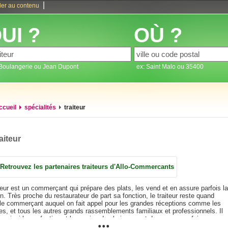
|
ler au contenu
UI ?
OÙ ?
 Boulangerie ou Jean Dupont
ex: Saint Malo ou 35400
ccueil
spécialités
traiteur
aiteur
Retrouvez les partenaires traiteurs d'Allo-Commercants
teur est un commerçant qui prépare des plats, les vend et en assure parfois la
on. Très proche du restaurateur de part sa fonction, le traiteur reste quand
e commerçant auquel on fait appel pour les grandes réceptions comme les
s, et tous les autres grands rassemblements familiaux et professionnels. Il
...
a ainsi la confection et le service des boissons et des repas, parfois
nomiques, avec l'aide de son personnel.