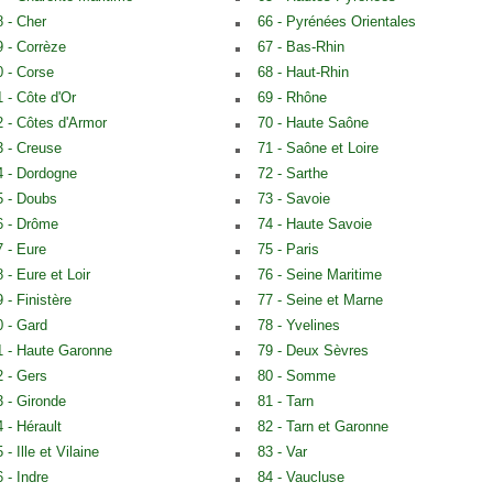
8 - Cher
66 - Pyrénées Orientales
9 - Corrèze
67 - Bas-Rhin
0 - Corse
68 - Haut-Rhin
1 - Côte d'Or
69 - Rhône
2 - Côtes d'Armor
70 - Haute Saône
3 - Creuse
71 - Saône et Loire
4 - Dordogne
72 - Sarthe
5 - Doubs
73 - Savoie
6 - Drôme
74 - Haute Savoie
7 - Eure
75 - Paris
 - Eure et Loir
76 - Seine Maritime
 - Finistère
77 - Seine et Marne
0 - Gard
78 - Yvelines
1 - Haute Garonne
79 - Deux Sèvres
2 - Gers
80 - Somme
3 - Gironde
81 - Tarn
4 - Hérault
82 - Tarn et Garonne
 - Ille et Vilaine
83 - Var
 - Indre
84 - Vaucluse