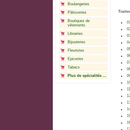
Boulangeries
Trait
Pâtisseries
Boutiques de
01
vêtements
0
Librairies
03
Bijouteries
0
0
Fleuristes
0
Epiceries
0
Tabacs
0
Plus de spécialités ...
0
1
1
1
1
1
1
1
1