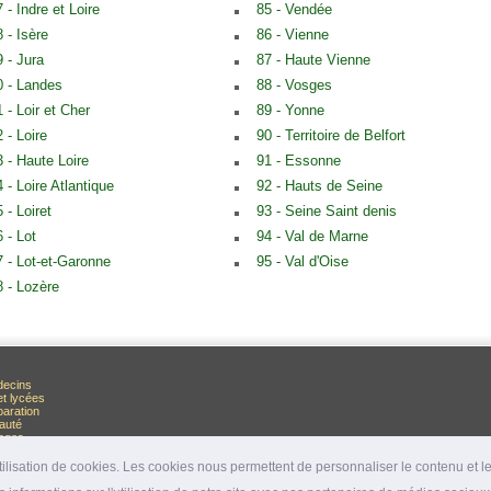
 - Indre et Loire
85 - Vendée
 - Isère
86 - Vienne
9 - Jura
87 - Haute Vienne
0 - Landes
88 - Vosges
 - Loir et Cher
89 - Yonne
 - Loire
90 - Territoire de Belfort
3 - Haute Loire
91 - Essonne
 - Loire Atlantique
92 - Hauts de Seine
 - Loiret
93 - Seine Saint denis
 - Lot
94 - Val de Marne
7 - Lot-et-Garonne
95 - Val d'Oise
8 - Lozère
decins
et lycées
paration
auté
rages
lisation de cookies. Les cookies nous permettent de personnaliser le contenu et les 