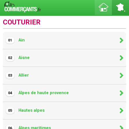
COUTURIER
Ain
01
Aisne
02
Allier
03
Alpes de haute provence
04
Hautes alpes
05
Alpes maritimes
06