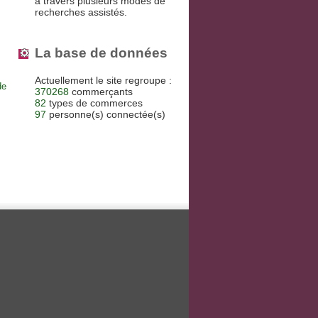
à travers plusieurs modes de
recherches assistés.
La base de données
Actuellement le site regroupe :
de
370268
commerçants
82
types de commerces
97
personne(s) connectée(s)