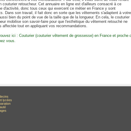
 couturier retoucheur. Cet annuaire en ligne est d'ailleurs consacré à ce
e d'activité, donc tous ceux qui exercent ce métier en France y sont
s. Dans son travail, il fait donc en sorte que les vêtements s'adaptent à votre
ussi bien du point de vue de la taille que de la longueur. En cela, le couturier
eur mobilise son savoir-faire pour que l'esthétique du vêtement retouché ne
as affectée tout en appliquant vos recommandations.
rouvez ici : Couturier (couturier vêtement de grossesse) en France et proche 
hez vous.
decins
et lycées
paration
auté
rages