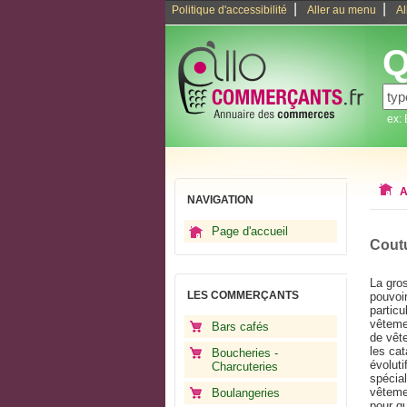
|
|
Politique d'accessibilité
Aller au menu
Al
Q
ex:
A
NAVIGATION
Page d'accueil
Coutu
La gros
LES COMMERÇANTS
pouvoir
partic
vêteme
Bars cafés
de vêt
les cat
Boucheries -
évolut
Charcuteries
spécia
vêteme
Boulangeries
pour qu