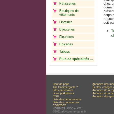
Pâtisseries
chez un
domain
Boutiques de
présent
vêtements
corps a
retouch
Librairies
soit p
Bijouteries
T
c
Fleuristes
Epiceries
Tabacs
Plus de spécialités ...
Haut de page
Annuaire des mé
Allo-Commerçants ?
Écoles, collèges 
Sites partenaires
Annuaire de la ré
Liens partenaires
Annuaire de la be
CGU
Annuaire des ga
Liste des départements
Liste des commerces
CONTACT
NORMES : W3C et WAI
©2011 allo-commercants.fr