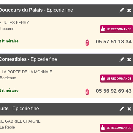
Douceurs du Palais
- Epicerie fine
E JULES FERRY
Libourne
05 57 51 18 34
 itinéraire
Comestibles
- Epicerie fine
E LA PORTE DE LA MONNAIE
 Bordeaux
05 56 92 69 43
 itinéraire
ruits
- Epicerie fine
UE GABRIEL CHAIGNE
La Réole