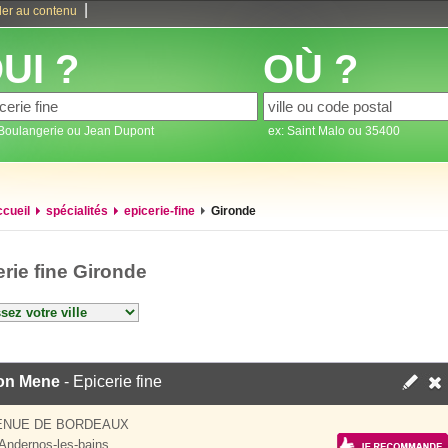
|
ler au contenu
UI ?
OÙ ?
 Boulangerie ou Jean Dupont
ex: Saint Malo ou 35400
ccueil
spécialités
epicerie-fine
Gironde
rie fine Gironde
on Mene
- Epicerie fine
VENUE DE BORDEAUX
Andernos-les-bains