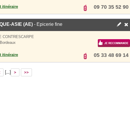
09 70 35 52 90
 itinéraire
QUE-ASIE (AE)
- Epicerie fine
UE CONTRESCARPE
 Bordeaux
05 33 48 69 14
 itinéraire
[...]
2
>
>>