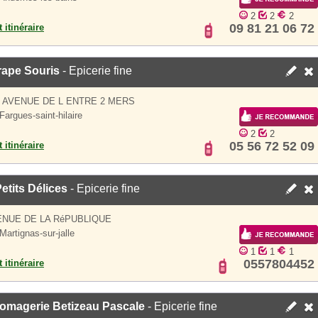
2
2
2
09 81 21 06 72
 itinéraire
rape Souris
- Epicerie fine
S AVENUE DE L ENTRE 2 MERS
Fargues-saint-hilaire
2
2
05 56 72 52 09
 itinéraire
etits Délices
- Epicerie fine
ENUE DE LA RéPUBLIQUE
Martignas-sur-jalle
1
1
1
0557804452
 itinéraire
romagerie Betizeau Pascale
- Epicerie fine