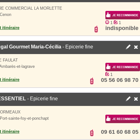
RE COMMERCIAL LA MORLETTE
 Cenon
1
1
indisponible
 itinéraire
gal Gourmet Maria-Cécilia
- Epicerie fine
E FAULAT
Ambarès-et-lagrave
1
05 56 06 98 70
 itinéraire
ESSENTIEL
- Epicerie fine
4 ORMEAUX
Port-sainte-foy-et-ponchapt
09 61 60 68 05
 itinéraire