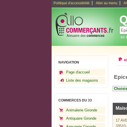
|
|
Politique d'accessibilité
Aller au menu
Al
Q
ex:
a
NAVIGATION
Page d'accueil
Epice
Liste des magasins
COMMERCES DU 33
Mais
Animalerie Gironde
Antiquaire Gironde
17 A
33510 
Armurerie Gironde