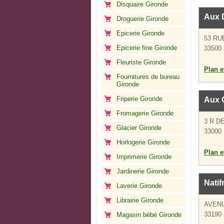
Disquaire Gironde
Aux 
Droguerie Gironde
Epicerie Gironde
53 RU
Epicerie fine Gironde
33500 
Fleuriste Gironde
Plan et
Fournitures de bureau
Gironde
Friperie Gironde
Aux 
Fromagerie Gironde
3 R D
Glacier Gironde
33000
Horlogerie Gironde
Plan et
Imprimerie Gironde
Jardinerie Gironde
Natif
Laverie Gironde
Librairie Gironde
AVEN
33190 
Magasin bébé Gironde