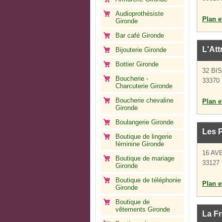
Audioprothésiste
Plan et
Gironde
Bar café Gironde
L'Att
Bijouterie Gironde
Bottier Gironde
32 BI
Boucherie -
33370 
Charcuterie Gironde
Boucherie chevaline
Plan et
Gironde
Boulangerie Gironde
Les P
Boutique de lingerie
féminine Gironde
16 AV
Boutique de mariage
33127 
Gironde
Boutique de téléphonie
Plan et
Gironde
Boutique de
vêtements Gironde
La F