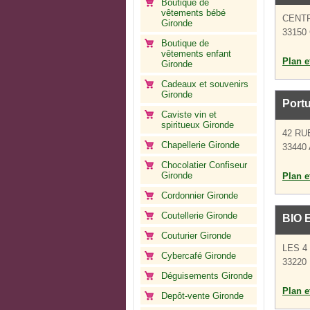
Boutique de
vêtements bébé
CENT
Gironde
33150
Boutique de
vêtements enfant
Plan et
Gironde
Cadeaux et souvenirs
Gironde
Portu
Caviste vin et
spiritueux Gironde
42 RU
Chapellerie Gironde
33440 
Chocolatier Confiseur
Gironde
Plan et
Cordonnier Gironde
Coutellerie Gironde
BIO 
Couturier Gironde
LES 
Cybercafé Gironde
33220 
Déguisements Gironde
Plan et
Depôt-vente Gironde