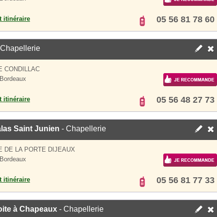
05 56 81 78 60
 itinéraire
 Chapellerie
E CONDILLAC
 Bordeaux
05 56 48 27 73
 itinéraire
las Saint Junien
- Chapellerie
E DE LA PORTE DIJEAUX
 Bordeaux
05 56 81 77 33
 itinéraire
oite à Chapeaux
- Chapellerie