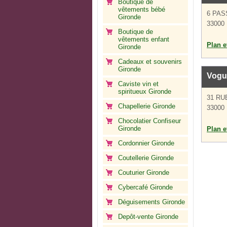
Boutique de
vêtements bébé
6 PA
Gironde
33000
Boutique de
vêtements enfant
Plan et
Gironde
Cadeaux et souvenirs
Gironde
Vogu
Caviste vin et
spiritueux Gironde
31 RU
Chapellerie Gironde
33000
Chocolatier Confiseur
Gironde
Plan et
Cordonnier Gironde
Coutellerie Gironde
Couturier Gironde
Cybercafé Gironde
Déguisements Gironde
Depôt-vente Gironde