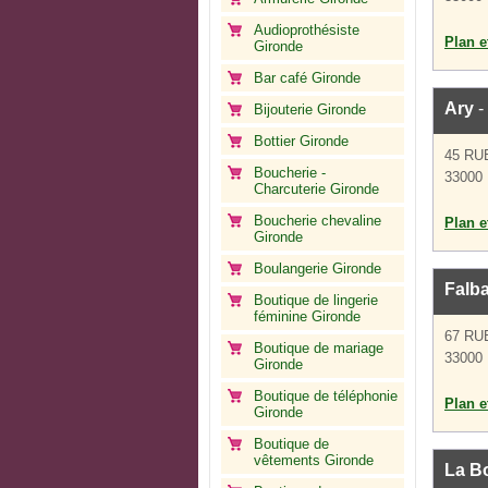
Audioprothésiste
Plan et
Gironde
Bar café Gironde
Ary
-
Bijouterie Gironde
Bottier Gironde
45 RU
Boucherie -
33000
Charcuterie Gironde
Boucherie chevaline
Plan et
Gironde
Boulangerie Gironde
Falba
Boutique de lingerie
féminine Gironde
67 RU
Boutique de mariage
33000
Gironde
Boutique de téléphonie
Plan et
Gironde
Boutique de
vêtements Gironde
La B