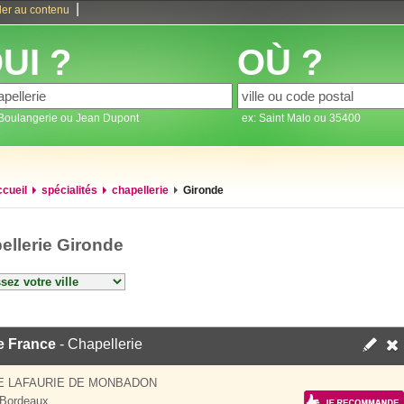
|
ler au contenu
UI ?
OÙ ?
 Boulangerie ou Jean Dupont
ex: Saint Malo ou 35400
ccueil
spécialités
chapellerie
Gironde
ellerie Gironde
e France
- Chapellerie
E LAFAURIE DE MONBADON
 Bordeaux