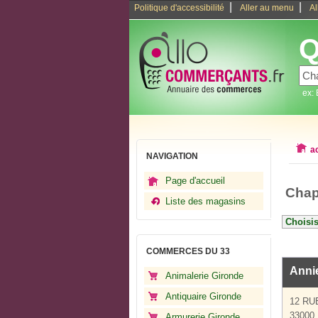
|
|
Politique d'accessibilité
Aller au menu
Al
Q
ex:
a
NAVIGATION
Page d'accueil
Chap
Liste des magasins
COMMERCES DU 33
Anni
Animalerie Gironde
Antiquaire Gironde
12 RU
33000
Armurerie Gironde