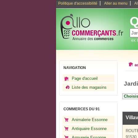
|
|
Politique d'accessibilité
Aller au menu
Al
Q
ex:
a
NAVIGATION
Page d'accueil
Jard
Liste des magasins
COMMERCES DU 91
Villa
Animalerie Essonne
Antiquaire Essonne
ROUT
91530
Armurerie Essonne