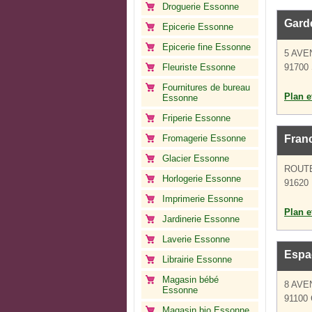
Droguerie Essonne
Gard
Epicerie Essonne
Epicerie fine Essonne
5 AV
Fleuriste Essonne
91700 
Fournitures de bureau
Plan et
Essonne
Friperie Essonne
Fromagerie Essonne
Franc
Glacier Essonne
ROUT
Horlogerie Essonne
91620
Imprimerie Essonne
Plan et
Jardinerie Essonne
Laverie Essonne
Espa
Librairie Essonne
Magasin bébé
8 AVE
Essonne
91100 
Magasin bio Essonne