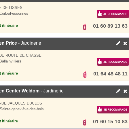
 DE LISSES
Corbeil-essonnes
01 60 89 13 63
 itinéraire
en Price
- Jardinerie
DE ROUTE DE CHASSE
allainvilliers
01 64 48 48 11
 itinéraire
en Center Weldom
- Jardinerie
ENUE JACQUES DUCLOS
Sainte-geneviève-des-bois
01 60 15 10 83
 itinéraire