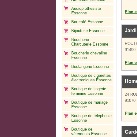
Audioprothésiste
Plan et
Essonne
Bar café Essonne
Jardi
Bijouterie Essonne
Boucherie -
ROUT
Charcuterie Essonne
91490 M
Boucherie chevaline
Essonne
Plan et
Boulangerie Essonne
Boutique de cigarettes
électroniques Essonne
Home
Boutique de lingerie
féminine Essonne
24 R
91070 
Boutique de mariage
Essonne
Plan et
Boutique de téléphonie
Essonne
Boutique de
Gard
vêtements Essonne