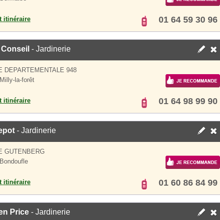
01 64 59 30 96
 itinéraire
 Conseil
- Jardinerie
E DEPARTEMENTALE 948
illy-la-forêt
01 64 98 99 90
 itinéraire
pot
- Jardinerie
UE GUTENBERG
Bondoufle
01 60 86 84 99
 itinéraire
en Price
- Jardinerie