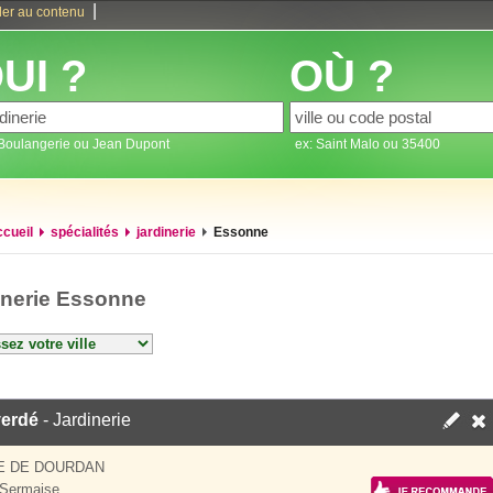
|
ler au contenu
UI ?
OÙ ?
 Boulangerie ou Jean Dupont
ex: Saint Malo ou 35400
ccueil
spécialités
jardinerie
Essonne
inerie Essonne
verdé
- Jardinerie
E DE DOURDAN
 Sermaise