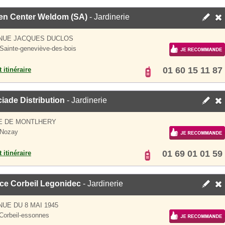
en Center Weldom (SA)
- Jardinerie
ENUE JACQUES DUCLOS
Sainte-geneviève-des-bois
01 60 15 11 87
 itinéraire
iade Distribution
- Jardinerie
E DE MONTLHERY
 Nozay
01 69 01 01 59
 itinéraire
ce Corbeil Legonidec
- Jardinerie
NUE DU 8 MAI 1945
Corbeil-essonnes