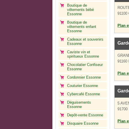
Boutique de
ROUTE
vêtements bébé
91100 
Essonne
Boutique de
Plan et
vêtements enfant
Essonne
Cadeaux et souvenirs
Gard
Essonne
Caviste vin et
GRAN
spiritueux Essonne
91160 B
Chocolatier Confiseur
Essonne
Plan et
Cordonnier Essonne
Couturier Essonne
Gard
Cybercafé Essonne
Déguisements
5 AV
Essonne
91700 
Depôt-vente Essonne
Plan et
Disquaire Essonne