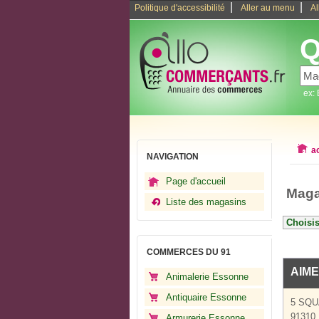
|
|
Politique d'accessibilité
Aller au menu
Al
Q
ex:
a
NAVIGATION
Page d'accueil
Maga
Liste des magasins
COMMERCES DU 91
AIME
Animalerie Essonne
Antiquaire Essonne
5 SQ
91310 
Armurerie Essonne