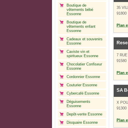
Boutique de
35 VI
vêtements bébé
91800 
Essonne
Boutique de
Plan et
vêtements enfant
Essonne
Cadeaux et souvenirs
Resea
Essonne
Caviste vin et
7 RUE
spiritueux Essonne
91580 
Chocolatier Confiseur
Essonne
Plan et
Cordonnier Essonne
Couturier Essonne
SA B
Cybercafé Essonne
Déguisements
X POU
Essonne
91300
Depôt-vente Essonne
Plan et
Disquaire Essonne