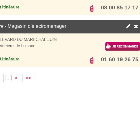
08 00 85 17 17
 itinéraire
rv
- Magasin d'électromenager
LEVARD DU MARECHAL JUIN
Verrières-le-buisson
01 60 19 26 75
 itinéraire
[...]
2
>
>>