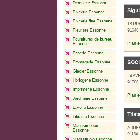
Droguerie Essonne
Sigu
Epicerie Essonne
Epicerie fine Essonne
18 RU
Fleuriste Essonne
91640 
Fournitures de bureau
Plan et
Essonne
Friperie Essonne
Fromagerie Essonne
SOCI
Glacier Essonne
24 AV
Horlogerie Essonne
91700 
Imprimerie Essonne
Plan et
Jardinerie Essonne
Laverie Essonne
Trist
Librairie Essonne
Magasin bébé
ADRE
Essonne
91130 
Magasin bio Essonne