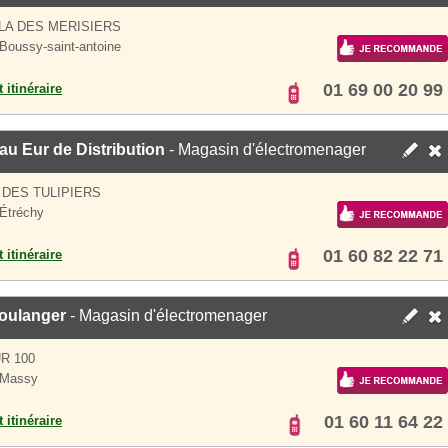
LLA DES MERISIERS
Boussy-saint-antoine
01 69 00 20 99
 itinéraire
u Eur de Distribution
- Magasin d'électromenager
 DES TULIPIERS
Étréchy
01 60 82 22 71
 itinéraire
oulanger
- Magasin d'électromenager
R 100
 Massy
01 60 11 64 22
 itinéraire