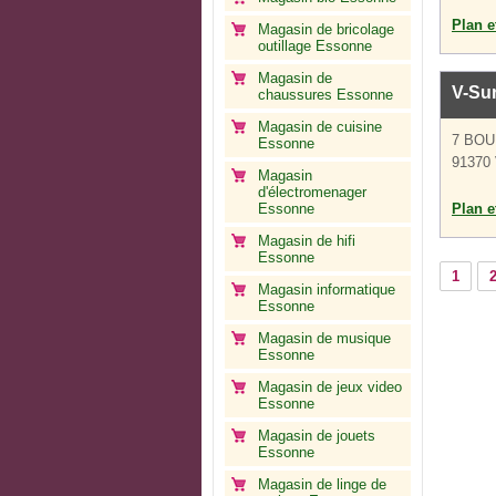
Plan et
Magasin de bricolage
outillage Essonne
Magasin de
V-Su
chaussures Essonne
Magasin de cuisine
7 BOU
Essonne
91370 
Magasin
d'électromenager
Essonne
Plan et
Magasin de hifi
Essonne
1
Magasin informatique
Essonne
Magasin de musique
Essonne
Magasin de jeux video
Essonne
Magasin de jouets
Essonne
Magasin de linge de