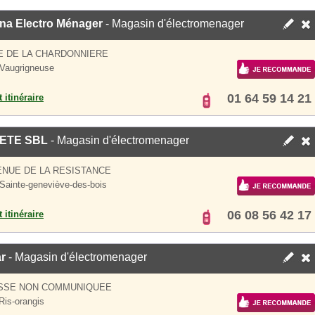
ina Electro Ménager
- Magasin d'électromenager
E DE LA CHARDONNIERE
Vaugrigneuse
01 64 59 14 21
 itinéraire
ETE SBL
- Magasin d'électromenager
ENUE DE LA RESISTANCE
Sainte-geneviève-des-bois
06 08 56 42 17
 itinéraire
ar
- Magasin d'électromenager
SSE NON COMMUNIQUEE
Ris-orangis