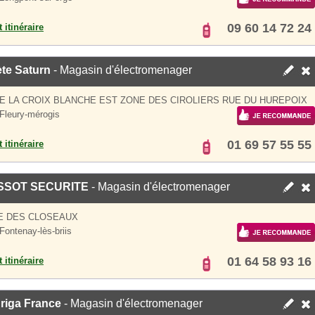
09 60 14 72 24
 itinéraire
te Saturn
- Magasin d'électromenager
E LA CROIX BLANCHE EST ZONE DES CIROLIERS RUE DU HUREPOIX
Fleury-mérogis
01 69 57 55 55
 itinéraire
SSOT SECURITE
- Magasin d'électromenager
E DES CLOSEAUX
Fontenay-lès-briis
01 64 58 93 16
 itinéraire
riga France
- Magasin d'électromenager