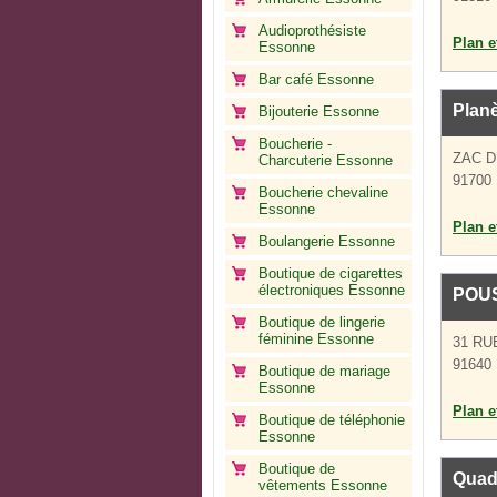
Audioprothésiste
Plan et
Essonne
Bar café Essonne
Planè
Bijouterie Essonne
Boucherie -
ZAC D
Charcuterie Essonne
91700 
Boucherie chevaline
Essonne
Plan et
Boulangerie Essonne
Boutique de cigarettes
électroniques Essonne
POU
Boutique de lingerie
féminine Essonne
31 RU
91640 
Boutique de mariage
Essonne
Plan et
Boutique de téléphonie
Essonne
Boutique de
Quad
vêtements Essonne