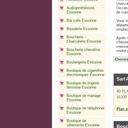
charcut
Audioprothésiste
l'occas
Essonne
de cui
Bar café Essonne
Vous t
départe
Bijouterie Essonne
emplac
Boucherie -
Après 
Charcuterie Essonne
n'hésit
cresson
Boucherie chevaline
visiter
Essonne
Boulangerie Essonne
Boutique de cigarettes
électroniques Essonne
Sarl
Boutique de lingerie
féminine Essonne
40 PL
Boutique de mariage
91300
Essonne
Boutique de téléphonie
Plan et
Essonne
Boutique de
vêtements Essonne
Bouch