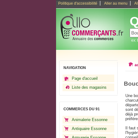
|
|
Politique d'accessibilité
Aller au menu
Al
Q
ex:
a
NAVIGATION
Page d'accueil
Bouc
Liste des magasins
Une bo
charcut
départe
COMMERCES DU 91
sont d
déjà pr
préfér
Animalerie Essonne
Il faut
Antiquaire Essonne
l'hygiè
consei
Armurerie Essonne