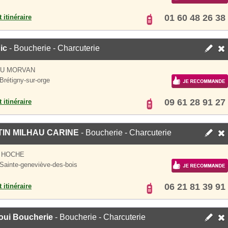
01 60 48 26 38
 itinéraire
ic
- Boucherie - Charcuterie
DU MORVAN
Brétigny-sur-orge
09 61 28 91 27
 itinéraire
IN MILHAU CARINE
- Boucherie - Charcuterie
 HOCHE
Sainte-geneviève-des-bois
06 21 81 39 91
 itinéraire
oui Boucherie
- Boucherie - Charcuterie