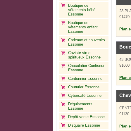
Boutique de
vêtements bébé
28 PL
Essonne
91470 
Boutique de
vêtements enfant
Plan et
Essonne
Cadeaux et souvenirs
Essonne
Bouc
Caviste vin et
spiritueux Essonne
43 BO
91600 
Chocolatier Confiseur
Essonne
Plan et
Cordonnier Essonne
Couturier Essonne
Chevr
Cybercafé Essonne
Déguisements
CENT
Essonne
91130 
Depôt-vente Essonne
Disquaire Essonne
Plan et