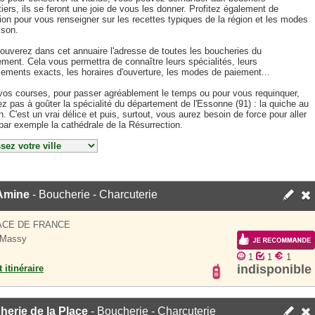
iers, ils se feront une joie de vous les donner. Profitez également de
ion pour vous renseigner sur les recettes typiques de la région et les modes
sson.
rouverez dans cet annuaire l'adresse de toutes les boucheries du
ment. Cela vous permettra de connaître leurs spécialités, leurs
ements exacts, les horaires d'ouverture, les modes de paiement...
vos courses, pour passer agréablement le temps ou pour vous requinquer,
ez pas à goûter la spécialité du département de l'Essonne (91) : la quiche au
. C'est un vrai délice et puis, surtout, vous aurez besoin de force pour aller
 par exemple la cathédrale de la Résurrection.
 Amine
- Boucherie - Charcuterie
ACE DE FRANCE
 Massy
1
1
1
indisponible
 itinéraire
erie de la Place
- Boucherie - Charcuterie