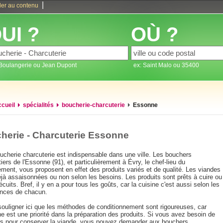
|
ler au contenu
UI ?
OÙ ?
 Boulangerie ou Jean Dupont
ex: Saint Malo ou 35400
ccueil
spécialités
boucherie-charcuterie
Essonne
herie - Charcuterie Essonne
ucherie charcuterie est indispensable dans une ville. Les bouchers
iers de l'Essonne (91), et particulièrement à Évry, le chef-lieu du
ment, vous proposent en effet des produits variés et de qualité. Les viandes
éjà assaisonnées ou non selon les besoins. Les produits sont prêts à cuire ou
écuits. Bref, il y en a pour tous les goûts, car la cuisine c'est aussi selon les
ences de chacun.
 souligner ici que les méthodes de conditionnement sont rigoureuses, car
ne est une priorité dans la préparation des produits. Si vous avez besoin de
ls pour conserver la viande, vous pouvez demander aux bouchers