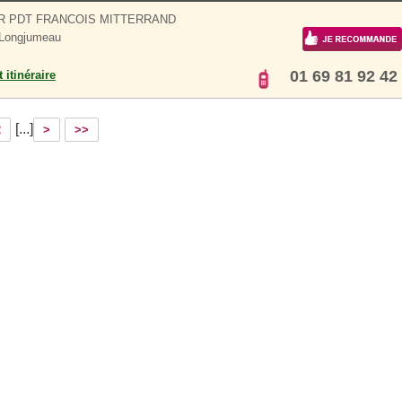
 R PDT FRANCOIS MITTERRAND
 Longjumeau
01 69 81 92 42
 itinéraire
[...]
2
>
>>