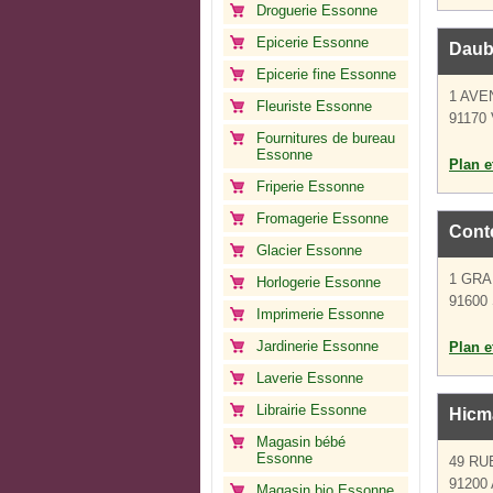
Droguerie Essonne
Epicerie Essonne
Daub
Epicerie fine Essonne
1 AVE
Fleuriste Essonne
91170 V
Fournitures de bureau
Essonne
Plan et
Friperie Essonne
Fromagerie Essonne
Conte
Glacier Essonne
1 GR
Horlogerie Essonne
91600 
Imprimerie Essonne
Jardinerie Essonne
Plan et
Laverie Essonne
Librairie Essonne
Hicm
Magasin bébé
Essonne
49 RU
91200 
Magasin bio Essonne