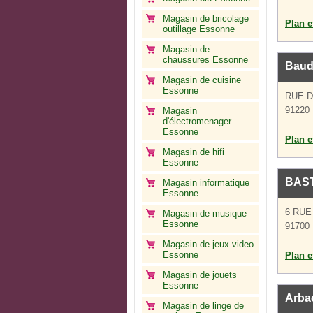
Magasin de bricolage
Plan et
outillage Essonne
Magasin de
chaussures Essonne
Baud
Magasin de cuisine
Essonne
RUE 
91220 
Magasin
d'électromenager
Essonne
Plan et
Magasin de hifi
Essonne
BAST
Magasin informatique
Essonne
6 RUE
Magasin de musique
Essonne
91700 
Magasin de jeux video
Essonne
Plan et
Magasin de jouets
Essonne
Arba
Magasin de linge de