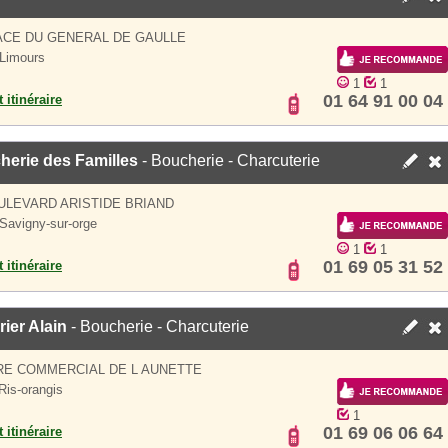
ACE DU GENERAL DE GAULLE
Limours
1
1
01 64 91 00 04
 itinéraire
herie des Familles
- Boucherie - Charcuterie
ULEVARD ARISTIDE BRIAND
Savigny-sur-orge
1
1
01 69 05 31 52
 itinéraire
ier Alain
- Boucherie - Charcuterie
RE COMMERCIAL DE L AUNETTE
Ris-orangis
1
01 69 06 06 64
 itinéraire