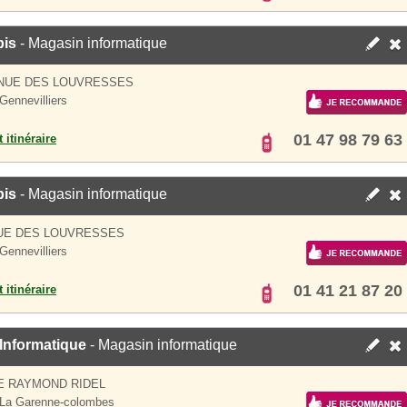
bis
- Magasin informatique
ENUE DES LOUVRESSES
Gennevilliers
01 47 98 79 63
 itinéraire
bis
- Magasin informatique
UE DES LOUVRESSES
Gennevilliers
01 41 21 87 20
 itinéraire
Informatique
- Magasin informatique
E RAYMOND RIDEL
La Garenne-colombes