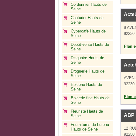
Cordonnier Hauts de
Seine
Acte
Couturier Hauts de
Seine
8 AV
Cybercafé Hauts de
92230 
Seine
Depôt-vente Hauts de
Plan et
Seine
Disquaire Hauts de
Seine
Acte
Droguerie Hauts de
Seine
AVEN
92230 
Epicerie Hauts de
Seine
Plan et
Epicerie fine Hauts de
Seine
Fleuriste Hauts de
ABP 
Seine
Fournitures de bureau
12 RU
Hauts de Seine
92250 