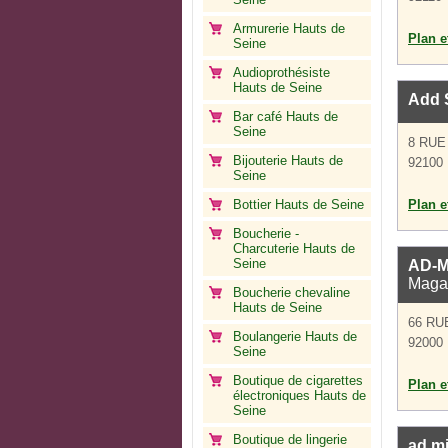
Armurerie Hauts de
Plan et
Seine
Audioprothésiste
Hauts de Seine
Add 
Bar café Hauts de
Seine
8 RUE
Bijouterie Hauts de
92100 
Seine
Bottier Hauts de Seine
Plan et
Boucherie -
Charcuterie Hauts de
Seine
AD-M
Magas
Boucherie chevaline
Hauts de Seine
66 RU
Boulangerie Hauts de
92000 
Seine
Boutique de cigarettes
Plan et
électroniques Hauts de
Seine
Boutique de lingerie
ad mi