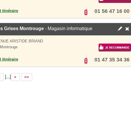
01 56 47 16 00
 itinéraire
es Grises Montrouge
- Magasin informatique
ENUE ARISTIDE BRIAND
Montrouge
01 47 35 34 36
 itinéraire
[...]
2
>
>>