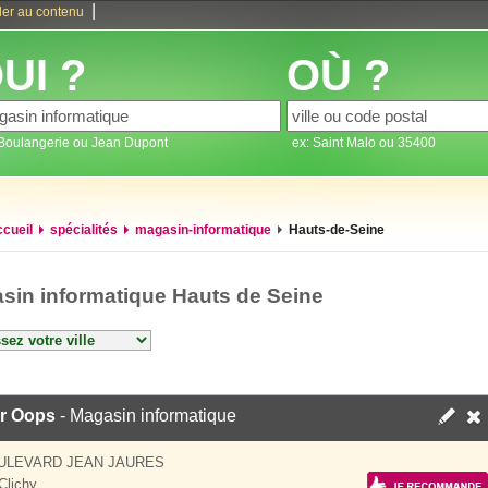
|
ler au contenu
UI ?
OÙ ?
 Boulangerie ou Jean Dupont
ex: Saint Malo ou 35400
ccueil
spécialités
magasin-informatique
Hauts-de-Seine
sin informatique Hauts de Seine
er Oops
- Magasin informatique
ULEVARD JEAN JAURES
Clichy