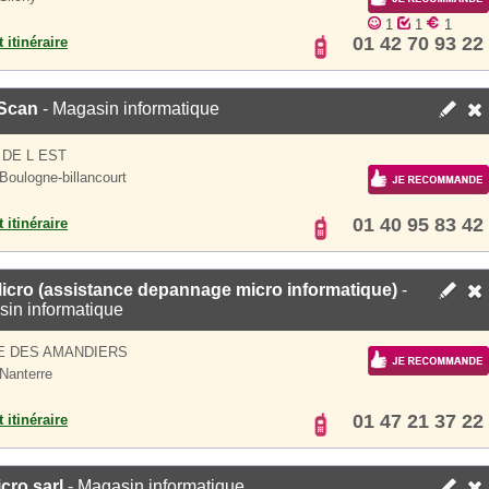
1
1
1
01 42 70 93 22
 itinéraire
Scan
- Magasin informatique
 DE L EST
Boulogne-billancourt
01 40 95 83 42
 itinéraire
icro (assistance depannage micro informatique)
-
in informatique
E DES AMANDIERS
Nanterre
01 47 21 37 22
 itinéraire
cro sarl
- Magasin informatique