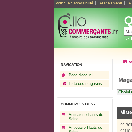
|
|
Politique d'accessibilité
Aller au menu
Al
Q
ex:
a
NAVIGATION
Page d'accueil
Maga
Liste des magasins
COMMERCES DU 92
Mist
Animalerie Hauts de
Seine
55 BO
Antiquaire Hauts de
92110 
Seine