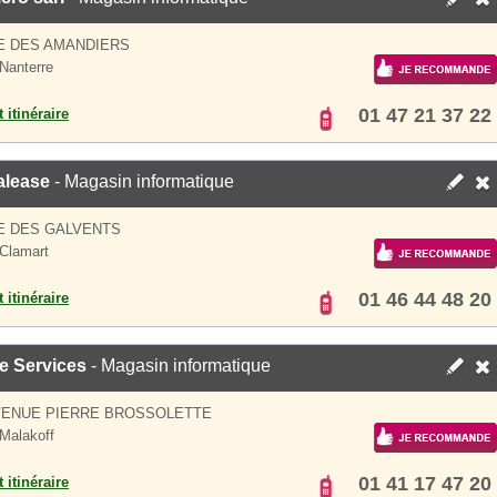
E DES AMANDIERS
Nanterre
01 47 21 37 22
 itinéraire
alease
- Magasin informatique
E DES GALVENTS
Clamart
01 46 44 48 20
 itinéraire
e Services
- Magasin informatique
VENUE PIERRE BROSSOLETTE
Malakoff
01 41 17 47 20
 itinéraire